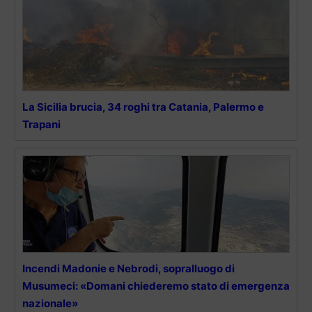
La Sicilia brucia, 34 roghi tra Catania, Palermo e
Trapani
Incendi Madonie e Nebrodi, sopralluogo di
Musumeci: «Domani chiederemo stato di emergenza
nazionale»