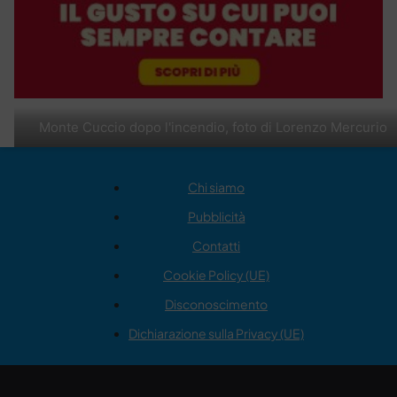
Monte Cuccio dopo l'incendio, foto di Lorenzo Mercurio
Chi siamo
Pubblicità
Contatti
Cookie Policy (UE)
Disconoscimento
Dichiarazione sulla Privacy (UE)