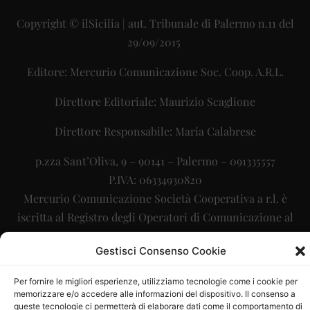
Copyright © ilSicilia | aut. Tribunale di Palermo n.11 del
29/09/2015
Editore: Mercurio Comunicazione Soc. Coop. A.R.L.
Direttore Editoriale: Maurizio Scaglione
Direttore Responsabile: Maria Calabrese
p.zza Sant’Oliva, 9 – 90141 – Palermo – 091335557
P.IVA: 06334930820
Mercurio Comunicazione Società Cooperativa a r.l. è
iscritta al Registro degli Operatori di Comunicazione al
numero 26988
Gestisci Consenso Cookie
Sito gestito da
La Digitale srl
–
info@ladigitale.it
Per fornire le migliori esperienze, utilizziamo tecnologie come i cookie per
memorizzare e/o accedere alle informazioni del dispositivo. Il consenso a
queste tecnologie ci permetterà di elaborare dati come il comportamento di