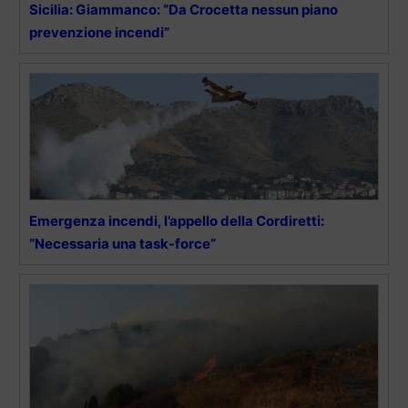
Sicilia: Giammanco: “Da Crocetta nessun piano
prevenzione incendi”
Emergenza incendi, l’appello della Cordiretti:
“Necessaria una task-force”