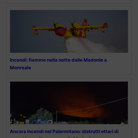
Incendi: fiamme nella notte dalle Madonie a
Monreale
Ancora incendi nel Palermitano: distrutti ettari di