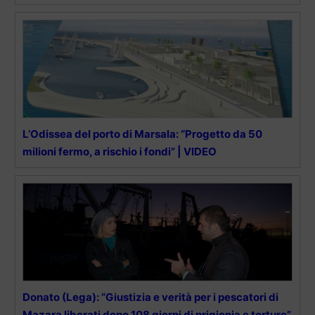
L’Odissea del porto di Marsala: “Progetto da 50
milioni fermo, a rischio i fondi” | VIDEO
Donato (Lega): “Giustizia e verità per i pescatori di
Mazara liberati dopo 108 giorni di prigionia e torture”