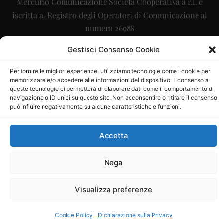
Mercurio Comunicazione Società Cooperativa a r.l. è
iscritta al Registro degli Operatori di Comunicazione al
numero 26988
Sito gestito da
La Digitale srl
–
info@ladigitale.it
Gestisci Consenso Cookie
Per fornire le migliori esperienze, utilizziamo tecnologie come i cookie per
memorizzare e/o accedere alle informazioni del dispositivo. Il consenso a
queste tecnologie ci permetterà di elaborare dati come il comportamento di
navigazione o ID unici su questo sito. Non acconsentire o ritirare il consenso
può influire negativamente su alcune caratteristiche e funzioni.
Accetta
Nega
Visualizza preferenze
Cookie Policy
Dichiarazione sulla Privacy