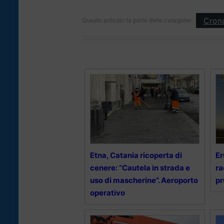
Cron
Questo articolo fa parte delle categorie:
Etna, Catania ricoperta di
Er
cenere: “Cautela in strada e
r
uso di mascherine”. Aeroporto
pr
operativo