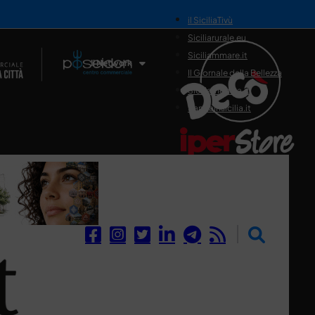
il SiciliaTivù
Siciliarurale.eu
Siciliammare.it
Il Network
Il Giornale della Bellezza
Siciliamedica.it
Sanitainsicilia.it