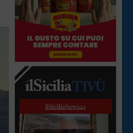
ilSiciliaNews
24