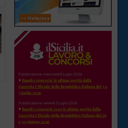
Pubblicazione: mercoledì 8 Luglio 2026
Bandi e concorsi: le ultime novità dalla
Gazzetta Ufficiale della Repubblica Italiana del 3 e
7 luglio 2026
Pubblicazione: venerdì 3 Luglio 2026
Bandi e concorsi: ecco le ultime novità dalla
Gazzetta Ufficiale della Repubblica Italiana del 26
e 30 giugno 2026