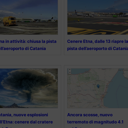
na in attività: chiusa la pista
Cenere Etna, dalle 13 riapre l
ll’aeroporto di Catania
pista dell’aeroporto di Catani
tania, nuove esplosioni
Ancora scosse, nuovo
ll’Etna: cenere dal cratere
terremoto di magnitudo 4.1