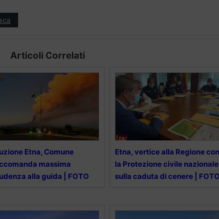
aca
Articoli Correlati
uzione Etna, Comune
Etna, vertice alla Regione co
accomanda massima
la Protezione civile nazionale
udenza alla guida | FOTO
sulla caduta di cenere | FOT