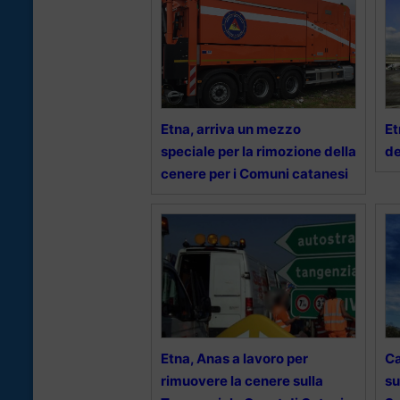
Etna, arriva un mezzo
Et
speciale per la rimozione della
de
cenere per i Comuni catanesi
Etna, Anas a lavoro per
Ca
rimuovere la cenere sulla
su