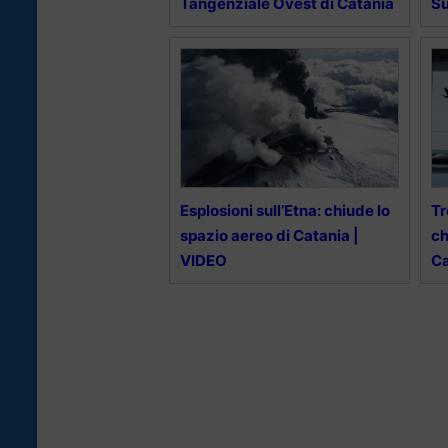
Tangenziale Ovest di Catania
S
Esplosioni sull’Etna: chiude lo
Tr
spazio aereo di Catania |
ch
VIDEO
Ca