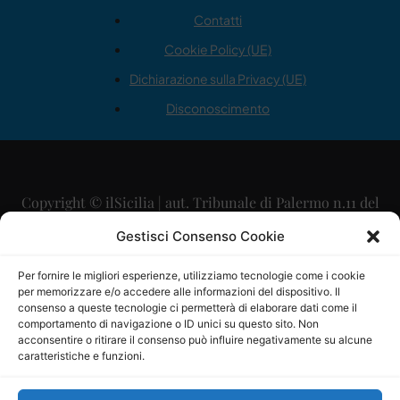
Contatti
Cookie Policy (UE)
Dichiarazione sulla Privacy (UE)
Disconoscimento
Copyright © ilSicilia | aut. Tribunale di Palermo n.11 del
29/09/2015
Gestisci Consenso Cookie
Editore: Mercurio Comunicazione Soc. Coop. A.R.L.
Per fornire le migliori esperienze, utilizziamo tecnologie come i cookie
per memorizzare e/o accedere alle informazioni del dispositivo. Il
Direttore Editoriale: Maurizio Scaglione
consenso a queste tecnologie ci permetterà di elaborare dati come il
comportamento di navigazione o ID unici su questo sito. Non
Direttore Responsabile: Maria Calabrese
acconsentire o ritirare il consenso può influire negativamente su alcune
caratteristiche e funzioni.
p.zza Sant’Oliva, 9 – 90141 – Palermo – 091335557