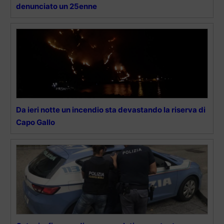
denunciato un 25enne
Da ieri notte un incendio sta devastando la riserva di
Capo Gallo