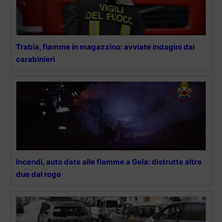
Trabia, fiamme in magazzino: avviate indagini dai
carabinieri
Incendi, auto date alle fiamme a Gela: distrutte altre
due dal rogo