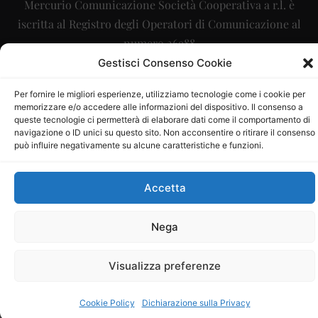
Mercurio Comunicazione Società Cooperativa a r.l. è
iscritta al Registro degli Operatori di Comunicazione al
numero 26988
Gestisci Consenso Cookie
Sito gestito da
La Digitale srl
–
info@ladigitale.it
Per fornire le migliori esperienze, utilizziamo tecnologie come i cookie per
memorizzare e/o accedere alle informazioni del dispositivo. Il consenso a
queste tecnologie ci permetterà di elaborare dati come il comportamento di
navigazione o ID unici su questo sito. Non acconsentire o ritirare il consenso
può influire negativamente su alcune caratteristiche e funzioni.
Accetta
Nega
Visualizza preferenze
Cookie Policy
Dichiarazione sulla Privacy