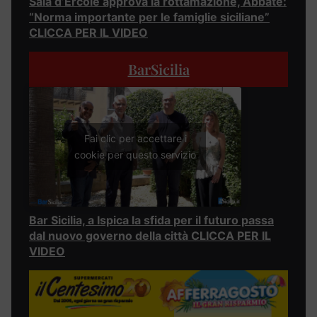
Sala d’Ercole approva la rottamazione, Abbate:
“Norma importante per le famiglie siciliane”
CLICCA PER IL VIDEO
BarSicilia
Fai clic per accettare i
cookie per questo servizio
Bar Sicilia, a Ispica la sfida per il futuro passa
dal nuovo governo della città CLICCA PER IL
VIDEO