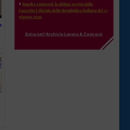
Bandi e concorsi: le ultime novità dalla
Gazzetta Ufficiale della Repubblica Italiana del 23
giugno 2026
e
Entra nell'Archivio Lavoro & Concorsi