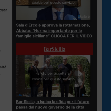
cookie per questo servizio
 dato
Sala d’Ercole approva la rottamazione,
Abbate: “Norma importante per le
famiglie siciliane” CLICCA PER IL VIDEO
BarSicilia
e
vità
e
.
Fai clic per accettare i
cookie per questo servizio
Bar Sicilia, a Ispica la sfida per il futuro
passa dal nuovo governo della città