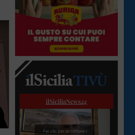
ilSiciliaNews
24
Fai clic per accettare i