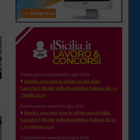
Pubblicazione: mercoledì 8 Luglio 2026
Bandi e concorsi: le ultime novità dalla
Gazzetta Ufficiale della Repubblica Italiana del 3 e
7 luglio 2026
Pubblicazione: venerdì 3 Luglio 2026
Bandi e concorsi: ecco le ultime novità dalla
Gazzetta Ufficiale della Repubblica Italiana del 26
e 30 giugno 2026
Pubblicazione: venerdì 26 Giugno 2026