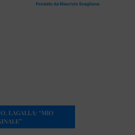
Fondato da Maurizio Scaglione
O, LAGALLA: “MIO
INALE”