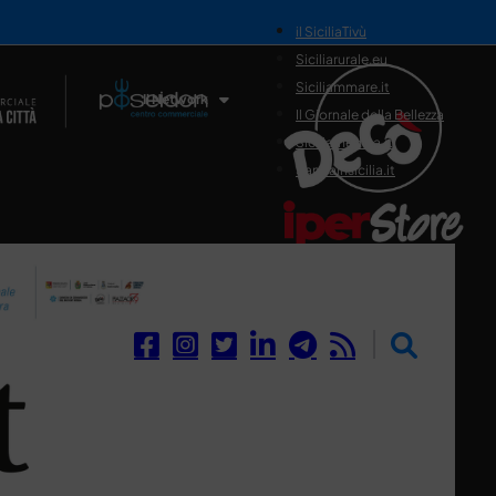
il SiciliaTivù
Siciliarurale.eu
Siciliammare.it
Il Network
Il Giornale della Bellezza
Siciliamedica.it
Sanitainsicilia.it