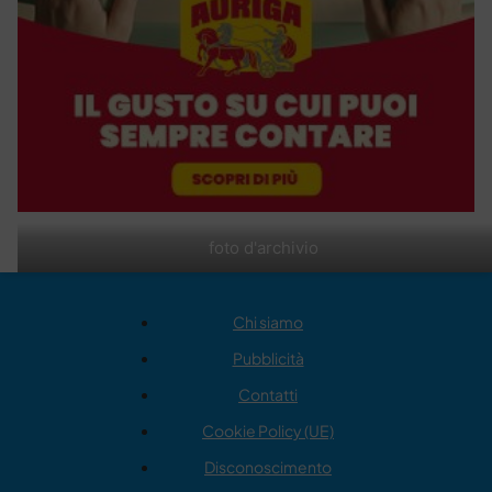
foto d'archivio
Chi siamo
Pubblicità
Contatti
Cookie Policy (UE)
Disconoscimento