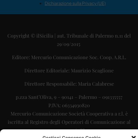
Dichiarazione sulla Privacy (UE)
Copyright © ilSicilia | aut. Tribunale di Palermo n.11 del
29/09/2015
Editore: Mercurio Comunicazione Soc. Coop. A.R.L.
Direttore Editoriale: Maurizio Scaglione
Direttore Responsabile: Maria Calabrese
p.zza Sant’Oliva, 9 – 90141 – Palermo – 091335557
P.IVA: 06334930820
Mercurio Comunicazione Società Cooperativa a r.l. è
iscritta al Registro degli Operatori di Comunicazione al
numero 26988
Gestisci Consenso Cookie