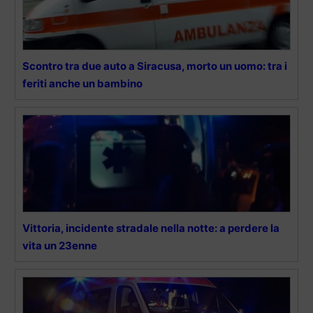
Scontro tra due auto a Siracusa, morto un uomo: tra i
feriti anche un bambino
Vittoria, incidente stradale nella notte: a perdere la
vita un 23enne