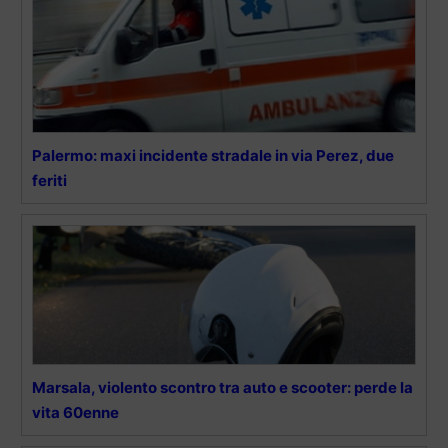
Palermo: maxi incidente stradale in via Perez, due
feriti
Marsala, violento scontro tra auto e scooter: perde la
vita 60enne