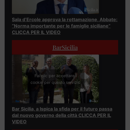
Sala d’Ercole approva la rottamazione, Abbate:
“Norma importante per le famiglie siciliane”
CLICCA PER IL VIDEO
BarSicilia
Fai clic per accettare i
cookie per questo servizio
Bar Sicilia, a Ispica la sfida per il futuro passa
dal nuovo governo della città CLICCA PER IL
VIDEO