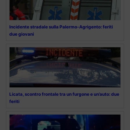
Incidente stradale sulla Palermo-Agrigento: feriti
due giovani
Licata, scontro frontale tra un furgone e un’auto: due
feriti