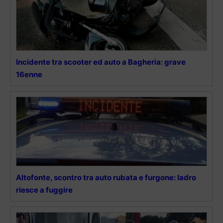
Incidente tra scooter ed auto a Bagheria: grave
16enne
Altofonte, scontro tra auto rubata e furgone: ladro
riesce a fuggire