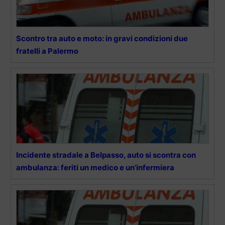
Scontro tra auto e moto: in gravi condizioni due
fratelli a Palermo
Incidente stradale a Belpasso, auto si scontra con
ambulanza: feriti un medico e un’infermiera