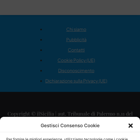
Chi siamo
Pubblicità
Contatti
Cookie Policy (UE)
Disconoscimento
Dichiarazione sulla Privacy (UE)
Copyright © ilSicilia | aut. Tribunale di Palermo n.11 del
29/09/2015
Gestisci Consenso Cookie
Editore: Mercurio Comunicazione Soc. Coop. A.R.L.
Per fornire le migliori esperienze, utilizziamo tecnologie come i cookie