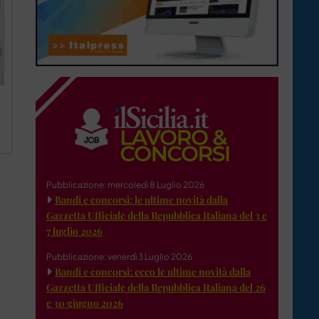
Pubblicazione: mercoledì 8 Luglio 2026
Bandi e concorsi: le ultime novità dalla
Gazzetta Ufficiale della Repubblica Italiana del 3 e
7 luglio 2026
Pubblicazione: venerdì 3 Luglio 2026
Bandi e concorsi: ecco le ultime novità dalla
Gazzetta Ufficiale della Repubblica Italiana del 26
e 30 giugno 2026