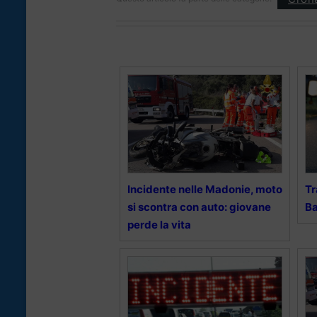
Incidente nelle Madonie, moto
Tr
si scontra con auto: giovane
Ba
perde la vita