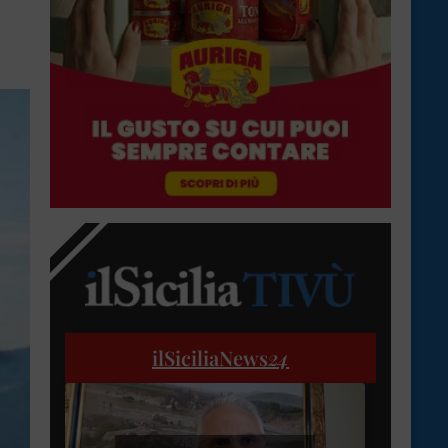
ilSiciliaNews
24