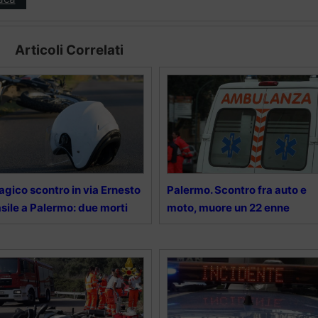
Articoli Correlati
agico scontro in via Ernesto
Palermo. Scontro fra auto e
sile a Palermo: due morti
moto, muore un 22 enne