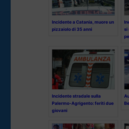
Incidente a Catania, muore un
In
pizzaiolo di 35 anni
si
pe
Incidente stradale sulla
Au
Palermo-Agrigento: feriti due
Be
giovani