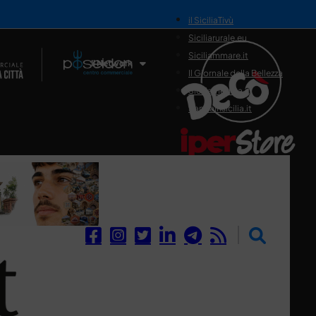
il SiciliaTivù
Siciliarurale.eu
Siciliammare.it
Il Network
Il Giornale della Bellezza
Siciliamedica.it
Sanitainsicilia.it