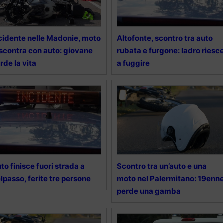
cidente nelle Madonie, moto
Altofonte, scontro tra auto
 scontra con auto: giovane
rubata e furgone: ladro riesc
rde la vita
a fuggire
to finisce fuori strada a
Scontro tra un’auto e una
lpasso, ferite tre persone
moto nel Palermitano: 19enn
perde una gamba