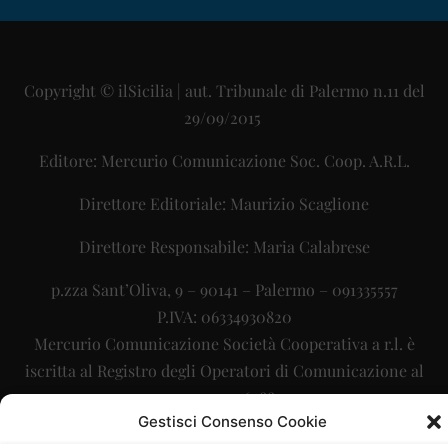
Copyright © ilSicilia | aut. Tribunale di Palermo n.11 del
29/09/2015
Editore: Mercurio Comunicazione Soc. Coop. A.R.L.
Direttore Editoriale: Maurizio Scaglione
Direttore Responsabile: Maria Calabrese
p.zza Sant’Oliva, 9 – 90141 – Palermo – 091335557
P.IVA: 06334930820
Mercurio Comunicazione Società Cooperativa a r.l. è
iscritta al Registro degli Operatori di Comunicazione al
numero 26988
Gestisci Consenso Cookie
Sito gestito da
La Digitale srl
–
info@ladigitale.it