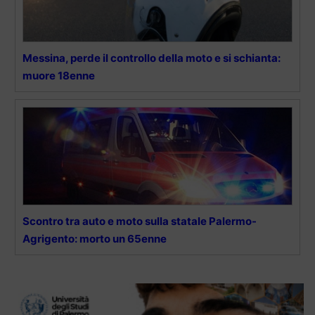
Messina, perde il controllo della moto e si schianta:
muore 18enne
Scontro tra auto e moto sulla statale Palermo-
Agrigento: morto un 65enne