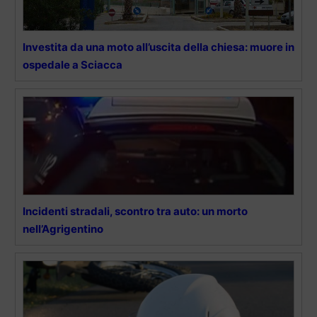
Investita da una moto all’uscita della chiesa: muore in
ospedale a Sciacca
Incidenti stradali, scontro tra auto: un morto
nell’Agrigentino