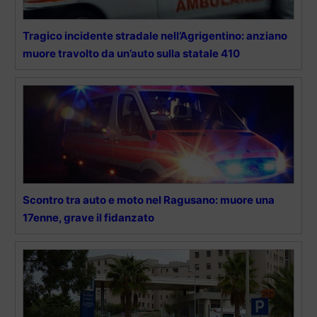
Tragico incidente stradale nell’Agrigentino: anziano
muore travolto da un’auto sulla statale 410
Scontro tra auto e moto nel Ragusano: muore una
17enne, grave il fidanzato