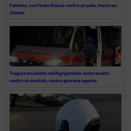
Palermo, con l’auto finisce contro un palo, morto un
21enne
Tragico incidente nell’Agrigentino: moto sbatte
contro un cordolo, muore giovane agente