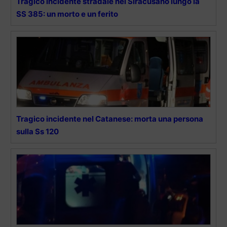
Tragico incidente stradale nel Siracusano lungo la
SS 385: un morto e un ferito
Tragico incidente nel Catanese: morta una persona
sulla Ss 120