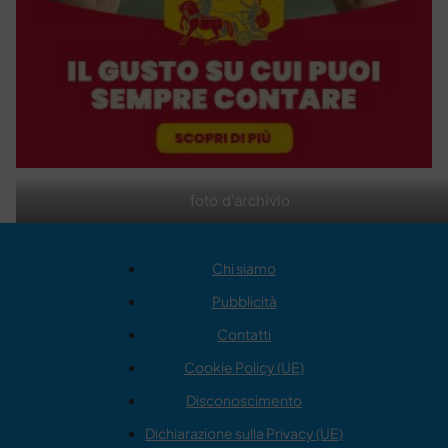
foto d'archivio
Chi siamo
Pubblicità
Contatti
Cookie Policy (UE)
Disconoscimento
Dichiarazione sulla Privacy (UE)