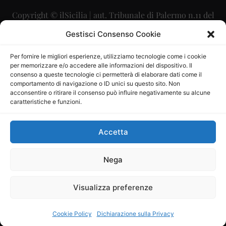
Copyright © ilSicilia | aut. Tribunale di Palermo n.11 del
29/09/2015
Gestisci Consenso Cookie
Editore: Mercurio Comunicazione Soc. Coop. A.R.L.
Per fornire le migliori esperienze, utilizziamo tecnologie come i cookie
per memorizzare e/o accedere alle informazioni del dispositivo. Il
Direttore Editoriale: Maurizio Scaglione
consenso a queste tecnologie ci permetterà di elaborare dati come il
comportamento di navigazione o ID unici su questo sito. Non
Direttore Responsabile: Maria Calabrese
acconsentire o ritirare il consenso può influire negativamente su alcune
caratteristiche e funzioni.
p.zza Sant’Oliva, 9 – 90141 – Palermo – 091335557
P.IVA: 06334930820
Accetta
Mercurio Comunicazione Società Cooperativa a r.l. è
iscritta al Registro degli Operatori di Comunicazione al
Nega
numero 26988
Visualizza preferenze
Sito gestito da
La Digitale srl
–
info@ladigitale.it
Cookie Policy
Dichiarazione sulla Privacy