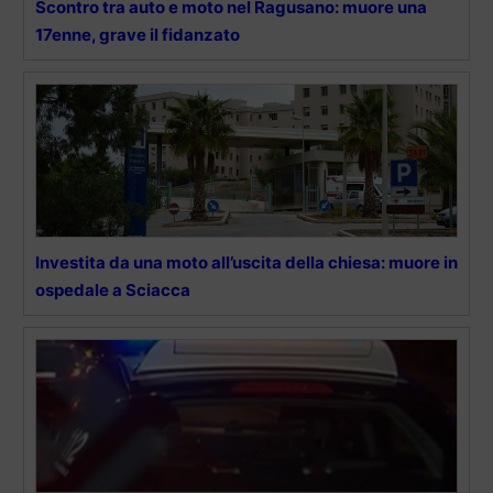
Scontro tra auto e moto nel Ragusano: muore una
17enne, grave il fidanzato
Investita da una moto all’uscita della chiesa: muore in
ospedale a Sciacca