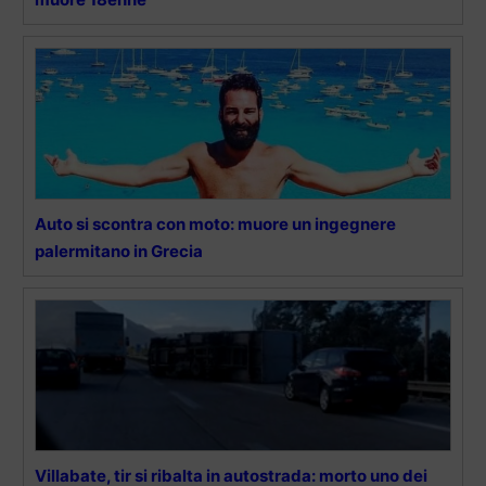
Auto si scontra con moto: muore un ingegnere
palermitano in Grecia
Villabate, tir si ribalta in autostrada: morto uno dei