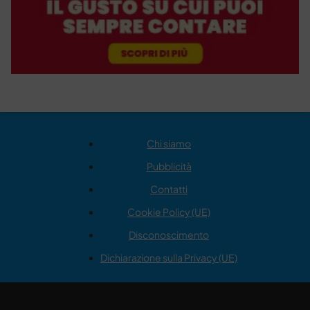
Chi siamo
Pubblicità
Contatti
Cookie Policy (UE)
Disconoscimento
Dichiarazione sulla Privacy (UE)