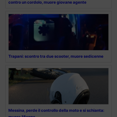
contro un cordolo, muore giovane agente
Trapani: scontro tra due scooter, muore sedicenne
Messina, perde il controllo della moto e si schianta:
muore 18enne