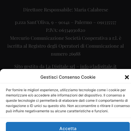
Direttore Responsabile: Maria Calabrese
p.zza Sant’Oliva, 9 – 90141 – Palermo – 091335557
P.IVA: 06334930820
Mercurio Comunicazione Società Cooperativa a r.l. è
iscritta al Registro degli Operatori di Comunicazione al
numero 26988
Sito gestito da
La Digitale srl
–
info@ladigitale.it
Gestisci Consenso Cookie
Per fornire le migliori esperienze, utilizziamo tecnologie come i cookie per
memorizzare e/o accedere alle informazioni del dispositivo. Il consenso a
queste tecnologie ci permetterà di elaborare dati come il comportamento di
navigazione o ID unici su questo sito. Non acconsentire o ritirare il consenso
può influire negativamente su alcune caratteristiche e funzioni.
Accetta