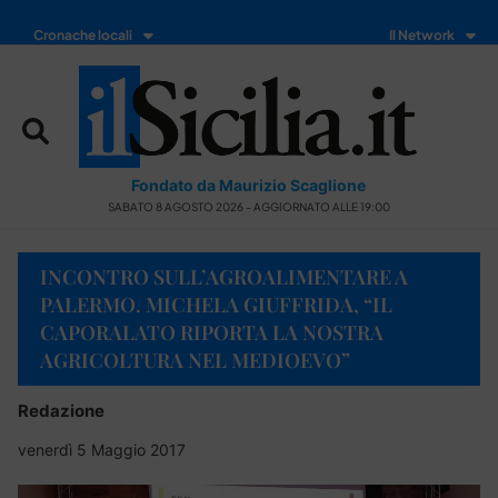
Cronache locali
Il Network
Fondato da Maurizio Scaglione
SABATO 8 AGOSTO 2026 - AGGIORNATO ALLE 19:00
INCONTRO SULL’AGROALIMENTARE A
PALERMO. MICHELA GIUFFRIDA, “IL
CAPORALATO RIPORTA LA NOSTRA
AGRICOLTURA NEL MEDIOEVO”
Redazione
venerdì 5 Maggio 2017