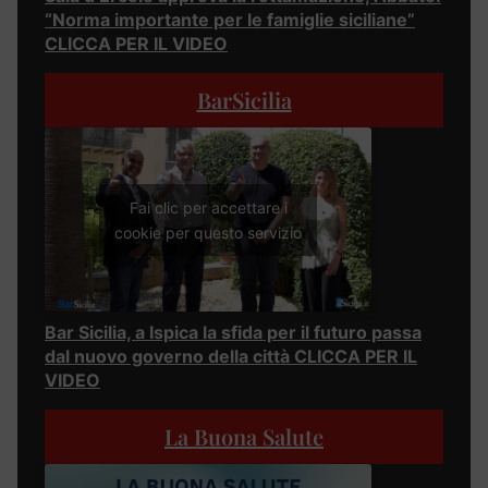
“Norma importante per le famiglie siciliane”
CLICCA PER IL VIDEO
BarSicilia
Fai clic per accettare i
cookie per questo servizio
Bar Sicilia, a Ispica la sfida per il futuro passa
dal nuovo governo della città CLICCA PER IL
VIDEO
La Buona Salute