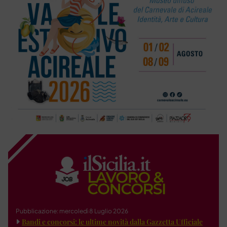
Pubblicazione: mercoledì 8 Luglio 2026
Bandi e concorsi: le ultime novità dalla Gazzetta Ufficiale