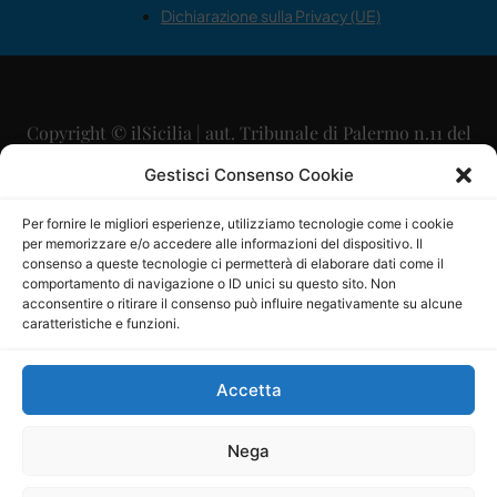
Dichiarazione sulla Privacy (UE)
Copyright © ilSicilia | aut. Tribunale di Palermo n.11 del
29/09/2015
Gestisci Consenso Cookie
Editore: Mercurio Comunicazione Soc. Coop. A.R.L.
Per fornire le migliori esperienze, utilizziamo tecnologie come i cookie
per memorizzare e/o accedere alle informazioni del dispositivo. Il
Direttore Editoriale: Maurizio Scaglione
consenso a queste tecnologie ci permetterà di elaborare dati come il
comportamento di navigazione o ID unici su questo sito. Non
Direttore Responsabile: Maria Calabrese
acconsentire o ritirare il consenso può influire negativamente su alcune
caratteristiche e funzioni.
p.zza Sant’Oliva, 9 – 90141 – Palermo – 091335557
P.IVA: 06334930820
Accetta
Mercurio Comunicazione Società Cooperativa a r.l. è
iscritta al Registro degli Operatori di Comunicazione al
Nega
numero 26988