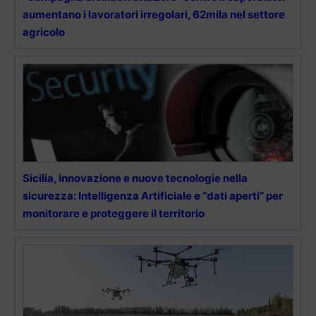
aumentano i lavoratori irregolari, 62mila nel settore
agricolo
Sicilia, innovazione e nuove tecnologie nella
sicurezza: Intelligenza Artificiale e “dati aperti” per
monitorare e proteggere il territorio