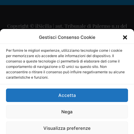
Copyright © ilSicilia | aut. Tribunale di Palermo n.11 del
29/09/2015
Gestisci Consenso Cookie
Editore: Mercurio Comunicazione Soc. Coop. A.R.L.
Per fornire le migliori esperienze, utilizziamo tecnologie come i cookie
per memorizzare e/o accedere alle informazioni del dispositivo. Il
Direttore Editoriale: Maurizio Scaglione
consenso a queste tecnologie ci permetterà di elaborare dati come il
comportamento di navigazione o ID unici su questo sito. Non
Direttore Responsabile: Maria Calabrese
acconsentire o ritirare il consenso può influire negativamente su alcune
caratteristiche e funzioni.
p.zza Sant’Oliva, 9 – 90141 – Palermo – 091335557
P.IVA: 06334930820
Accetta
Mercurio Comunicazione Società Cooperativa a r.l. è
iscritta al Registro degli Operatori di Comunicazione al
Nega
numero 26988
Visualizza preferenze
Sito gestito da
La Digitale srl
–
info@ladigitale.it