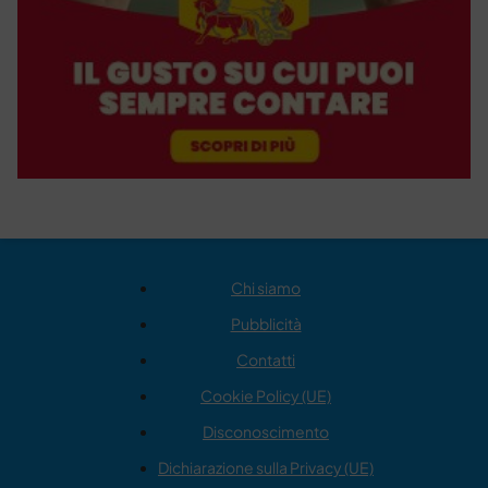
Chi siamo
Pubblicità
Contatti
Cookie Policy (UE)
Disconoscimento
Dichiarazione sulla Privacy (UE)