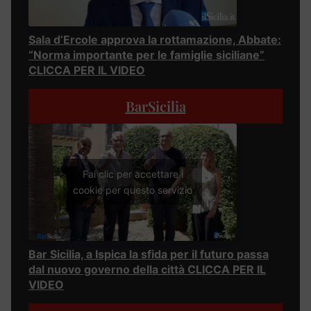
Sala d’Ercole approva la rottamazione, Abbate:
“Norma importante per le famiglie siciliane”
CLICCA PER IL VIDEO
BarSicilia
Fai clic per accettare i
cookie per questo servizio
Bar Sicilia, a Ispica la sfida per il futuro passa
dal nuovo governo della città CLICCA PER IL
VIDEO