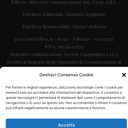
Editore: Mercurio Comunicazione Soc. Coop. A.R.L.
Direttore Editoriale: Maurizio Scaglione
Direttore Responsabile: Maria Calabrese
p.zza Sant’Oliva, 9 – 90141 – Palermo – 091335557
P.IVA: 06334930820
Mercurio Comunicazione Società Cooperativa a r.l. è
iscritta al Registro degli Operatori di Comunicazione al
numero 26988
Gestisci Consenso Cookie
Sito gestito da
La Digitale srl
–
info@ladigitale.it
Per fornire le migliori esperienze, utilizziamo tecnologie come i cookie per
memorizzare e/o accedere alle informazioni del dispositivo. Il consenso a
queste tecnologie ci permetterà di elaborare dati come il comportamento di
navigazione o ID unici su questo sito. Non acconsentire o ritirare il consenso
può influire negativamente su alcune caratteristiche e funzioni.
Accetta