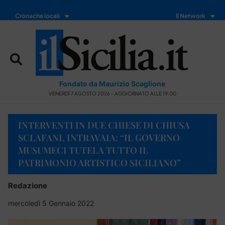
Cronache locali
Il Network
Fondato da Maurizio Scaglione
VENERDÌ 7 AGOSTO 2026 - AGGIORNATO ALLE 19:00
INTERVENTI IN DUE CHIESE DI CHIUSA
SCLAFANI, INTRAVAIA: “IL GOVERNO
MUSUMECI TUTELA TUTTO IL
PATRIMONIO ARTISTICO SICILIANO”
Redazione
mercoledì 5 Gennaio 2022