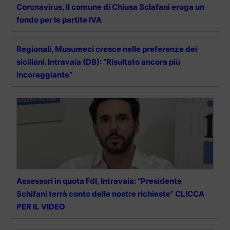
Coronavirus, il comune di Chiusa Sclafani eroga un
fondo per le partite IVA
Regionali, Musumeci cresce nelle preferenze dei
siciliani. Intravaia (DB): “Risultato ancora più
incoraggiante”
Assessori in quota FdI, Intravaia: “Presidente
Schifani terrà conto delle nostre richieste” CLICCA
PER IL VIDEO