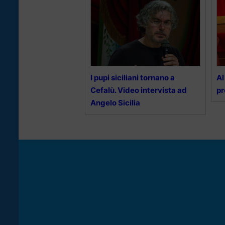
I pupi siciliani tornano a
Al
Cefalù. Video intervista ad
pr
Angelo Sicilia