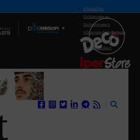
il SiciliaTivù
Siciliarurale.eu
Siciliammare.it
Il Network
Il Giornale della Bellezza
Siciliamedica.it
Sanitainsicilia.it