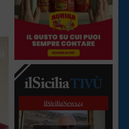
ilSiciliaNews
24