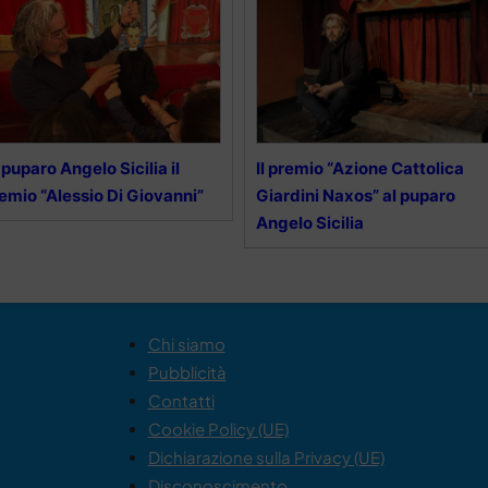
 puparo Angelo Sicilia il
Il premio “Azione Cattolica
emio “Alessio Di Giovanni”
Giardini Naxos” al puparo
Angelo Sicilia
Chi siamo
Pubblicità
Contatti
Cookie Policy (UE)
Dichiarazione sulla Privacy (UE)
Disconoscimento