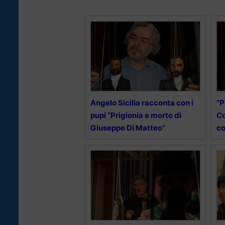
Angelo Sicilia racconta con i
“P
pupi “Prigionia e morte di
Co
Giuseppe Di Matteo”
co