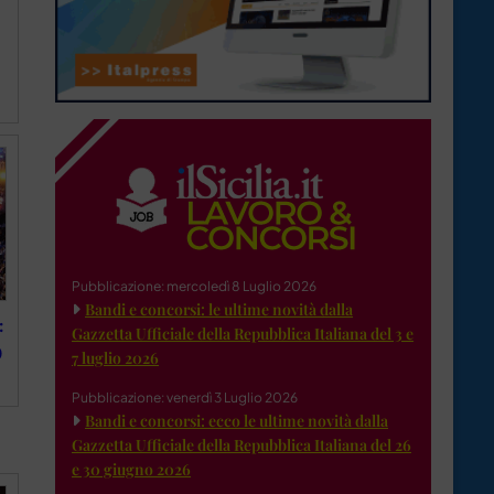
Pubblicazione: mercoledì 8 Luglio 2026
Bandi e concorsi: le ultime novità dalla
:
Gazzetta Ufficiale della Repubblica Italiana del 3 e
0
7 luglio 2026
Pubblicazione: venerdì 3 Luglio 2026
Bandi e concorsi: ecco le ultime novità dalla
Gazzetta Ufficiale della Repubblica Italiana del 26
e 30 giugno 2026