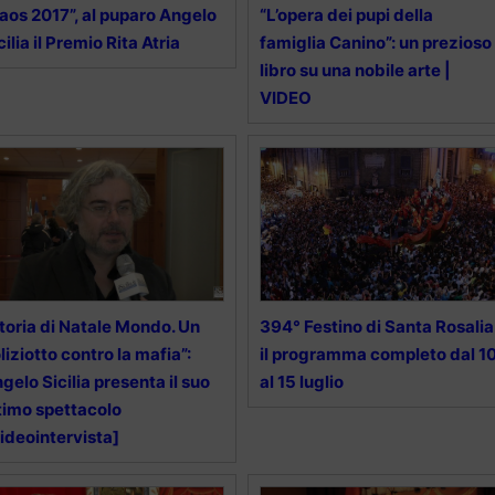
aos 2017”, al puparo Angelo
“L’opera dei pupi della
cilia il Premio Rita Atria
famiglia Canino”: un prezioso
libro su una nobile arte |
VIDEO
toria di Natale Mondo. Un
394° Festino di Santa Rosalia
liziotto contro la mafia”:
il programma completo dal 1
gelo Sicilia presenta il suo
al 15 luglio
timo spettacolo
ideointervista]