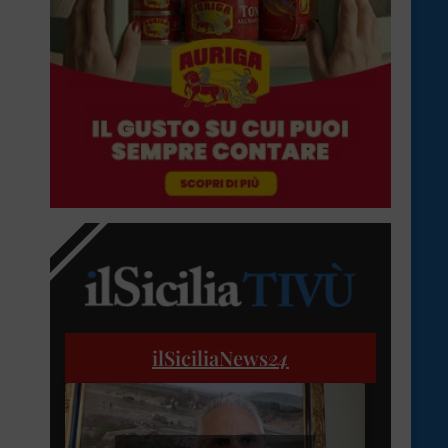
ilSiciliaNews
24