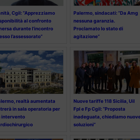
nità, Cgil: “Apprezziamo
Palermo, sindacati: “Da Amg
sponibilità al confronto
nessuna garanzia.
ersa durante l’incontro
Proclamato lo stato di
esso l’assessorato”
agitazione”
lermo, realtà aumentata
Nuove tariffe 118 Sicilia, Uil
trerà in sala operatoria per
Fpl e Fp Cgil: “Proposta
 intervento
inadeguata, chiediamo nuov
rdiochirurgico
soluzioni”