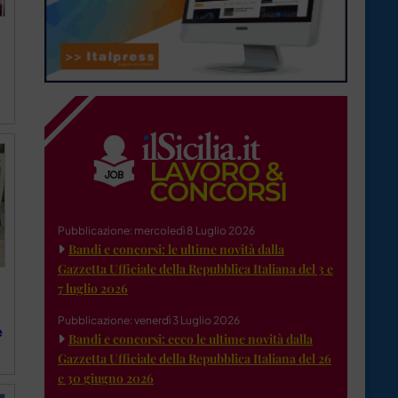
Pubblicazione: mercoledì 8 Luglio 2026
Bandi e concorsi: le ultime novità dalla
Gazzetta Ufficiale della Repubblica Italiana del 3 e
7 luglio 2026
Pubblicazione: venerdì 3 Luglio 2026
e
Bandi e concorsi: ecco le ultime novità dalla
Gazzetta Ufficiale della Repubblica Italiana del 26
e 30 giugno 2026