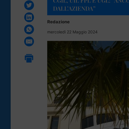
CGIL, UIL FPL E UGL: “AN
DALL’AZIENDA”
Redazione
mercoledì 22 Maggio 2024