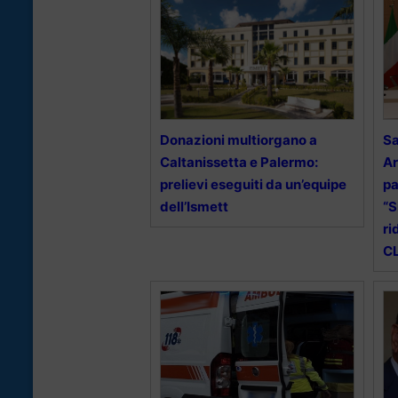
Donazioni multiorgano a
Sa
Caltanissetta e Palermo:
Ar
prelievi eseguiti da un’equipe
pa
dell’Ismett
“S
ri
CL