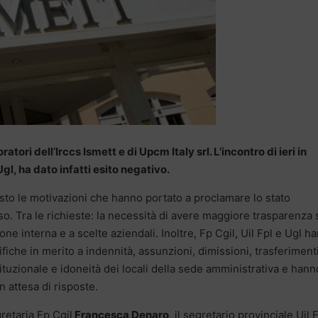
tori dell’Irccs Ismett e di Upcm Italy srl. L’incontro di ieri in
Ugl, ha dato infatti esito negativo.
osto le motivazioni che hanno portato a proclamare lo stato
orso. Tra le richieste: la necessità di avere maggiore trasparenza 
one interna e a scelte aziendali. Inoltre, Fp Cgil, Uil Fpl e Ugl h
iche in merito a indennità, assunzioni, dimissioni, trasferimenti
tituzionale e idoneità dei locali della sede amministrativa e hann
n attesa di risposte.
retaria Fp Cgil
Francesca Denaro
, il segretario provinciale Uil 