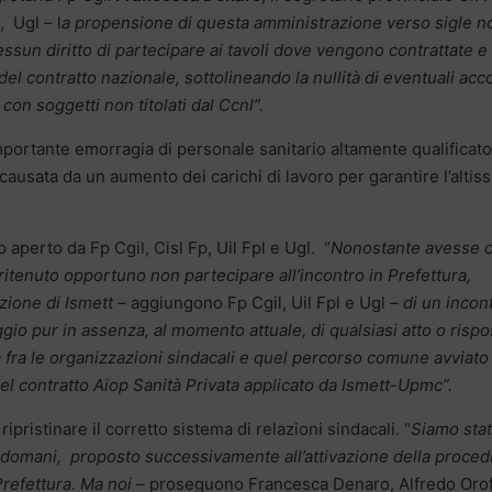
, Ugl – l
a propensione di questa amministrazione verso sigle n
essun diritto di partecipare ai tavoli dove vengono contrattate e
del contratto nazionale, sottolineando la nullità di eventuali acc
on soggetti non titolati dal Ccnl”.
importante emorragia di personale sanitario altamente qualificato
“causata da un aumento dei carichi di lavoro per garantire l’altis
to aperto da Fp Cgil, Cisl Fp, Uil Fpl e Ugl. “
Nonostante avesse 
i ritenuto opportuno non partecipare all’incontro in Prefettura,
zione di Ismett –
aggiungono Fp Cgil, Uil Fpl e Ugl –
di un incon
o pur in assenza, al momento attuale, di qualsiasi atto o rispo
à fra le organizzazioni sindacali e quel percorso comune avviato
del contratto Aiop Sanità Privata applicato da Ismett-Upmc”.
ipristinare il corretto sistema di relazioni sindacali. “
Siamo stat
opodomani, proposto successivamente all’attivazione della proced
Prefettura. Ma noi
– proseguono Francesca Denaro, Alfredo Oro