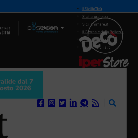
il SiciliaTivù
Siciliarurale.eu
Siciliammare.it
Il Network
Il Giornale della Bellezza
Siciliamedica.it
Sanitainsicilia.it