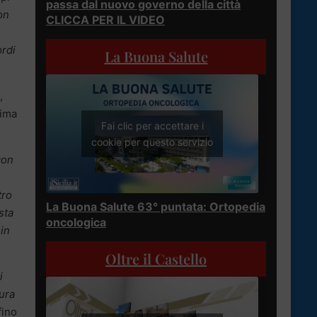
passa dal nuovo governo della città
on
CLICCA PER IL VIDEO
ordi
La Buona Salute
,
sima
Fai clic per accettare i
cookie per questo servizio
con
tro
La Buona Salute 63° puntata: Ortopedia
sta
oncologica
 in
Oltre il Castello
i
ura
fino