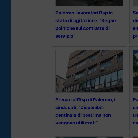
Palermo, lavoratori Rap in
Sa
stato di agitazione: “Beghe
di
politiche sul contratto di
em
servizio”
pr
Precari all’Asp di Palermo, i
Pa
sindacati: “Disponibili
en
centinaia di posti ma non
un
vengono utilizzati”
ca