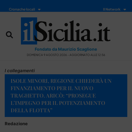
Cronache locali
Il Network
Fondato da Maurizio Scaglione
DOMENICA 9 AGOSTO 2026 - AGGIORNATO ALLE 12:56
I collegamenti
ISOLE MINORI, REGIONE CHIEDERÀ UN
FINANZIAMENTO PER IL NUOVO
TRAGHETTO. ARICÒ: “PROSEGUE
L’IMPEGNO PER IL POTENZIAMENTO
DELLA FLOTTA”
Redazione