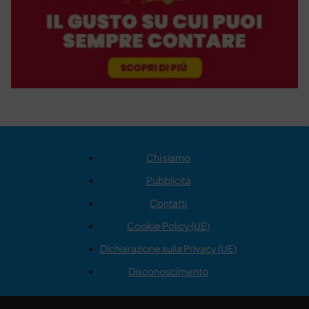
Chi siamo
Pubblicità
Contatti
Cookie Policy (UE)
Dichiarazione sulla Privacy (UE)
Disconoscimento