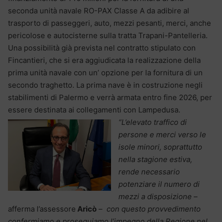
seconda unità navale RO-PAX Classe A da adibire al
trasporto di passeggeri, auto, mezzi pesanti, merci, anche
pericolose e autocisterne sulla tratta Trapani-Pantelleria.
Una possibilità già prevista nel contratto stipulato con
Fincantieri, che si era aggiudicata la realizzazione della
prima unità navale con un’ opzione per la fornitura di un
secondo traghetto. La prima nave è in costruzione negli
stabilimenti di Palermo e verrà armata entro fine 2026, per
essere destinata ai collegamenti con Lampedusa.
“L’elevato traffico di
persone e merci verso le
isole minori, soprattutto
nella stagione estiva,
rende necessario
potenziare il numero di
mezzi a disposizione
–
afferma l’assessore
Aricò
–
con questo provvedimento
confermiamo e proseguiamo l’impegno della Regione nel