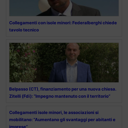
Collegamenti con isole minori: Federalberghi chiede
tavolo tecnico
Belpasso (CT), finanziamento per una nuova chiesa.
Zitelli (Fdi): “Impegno mantenuto con il territorio”
Collegamenti isole minori, le associazioni si
mobilitano: “Aumentano gli svantaggi per abitanti e
imprese”