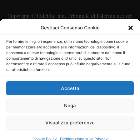
Copyright © ilSicilia | aut. Tribunale di Palermo n.11 del
29/09/2015
Gestisci Consenso Cookie
Editore: Mercurio Comunicazione Soc. Coop. A.R.L.
Per fornire le migliori esperienze, utilizziamo tecnologie come i cookie
per memorizzare e/o accedere alle informazioni del dispositivo. Il
Direttore Editoriale: Maurizio Scaglione
consenso a queste tecnologie ci permetterà di elaborare dati come il
comportamento di navigazione o ID unici su questo sito. Non
Direttore Responsabile: Maria Calabrese
acconsentire o ritirare il consenso può influire negativamente su alcune
caratteristiche e funzioni.
p.zza Sant’Oliva, 9 – 90141 – Palermo – 091335557
P.IVA: 06334930820
Accetta
Mercurio Comunicazione Società Cooperativa a r.l. è
iscritta al Registro degli Operatori di Comunicazione al
Nega
numero 26988
Visualizza preferenze
Sito gestito da
La Digitale srl
–
info@ladigitale.it
Cookie Policy
Dichiarazione sulla Privacy