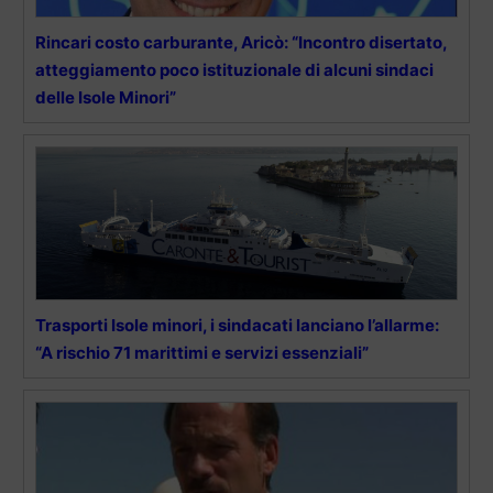
Rincari costo carburante, Aricò: “Incontro disertato,
atteggiamento poco istituzionale di alcuni sindaci
delle Isole Minori”
Trasporti Isole minori, i sindacati lanciano l’allarme:
“A rischio 71 marittimi e servizi essenziali”