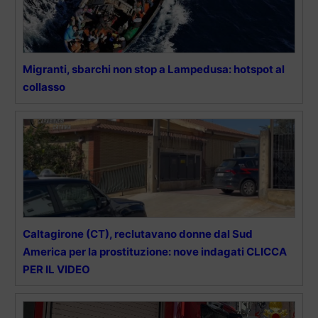
Migranti, sbarchi non stop a Lampedusa: hotspot al
collasso
Caltagirone (CT), reclutavano donne dal Sud
America per la prostituzione: nove indagati CLICCA
PER IL VIDEO