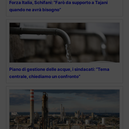
Forza Italia, Schifani: “Farò da supporto a Tajani
quando ne avrà bisogno”
Piano di gestione delle acque, i sindacati: “Tema
centrale, chiediamo un confronto”