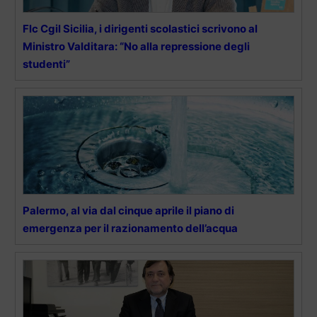
Flc Cgil Sicilia, i dirigenti scolastici scrivono al
Ministro Valditara: “No alla repressione degli
studenti”
Palermo, al via dal cinque aprile il piano di
emergenza per il razionamento dell’acqua