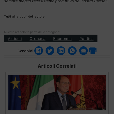
sempre meglio l’ecosistema produttivo del nostro Paese”
.
Tutti gli articoli dell'autore
Questo articolo fa parte delle categorie:
Articoli
Cronaca
Economia
Politica
Condividi
Articoli Correlati