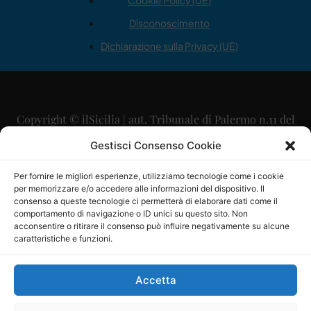
Cookie Policy (UE)
Disconoscimento
Dichiarazione sulla Privacy (UE)
Copyright © ilSicilia | aut. Tribunale di Palermo n.11 del
29/09/2015
Gestisci Consenso Cookie
Editore: Mercurio Comunicazione Soc. Coop. A.R.L.
Per fornire le migliori esperienze, utilizziamo tecnologie come i cookie
per memorizzare e/o accedere alle informazioni del dispositivo. Il
Direttore Editoriale: Maurizio Scaglione
consenso a queste tecnologie ci permetterà di elaborare dati come il
comportamento di navigazione o ID unici su questo sito. Non
Direttore Responsabile: Maria Calabrese
acconsentire o ritirare il consenso può influire negativamente su alcune
caratteristiche e funzioni.
p.zza Sant’Oliva, 9 – 90141 – Palermo – 091335557
P.IVA: 06334930820
Accetta
Mercurio Comunicazione Società Cooperativa a r.l. è