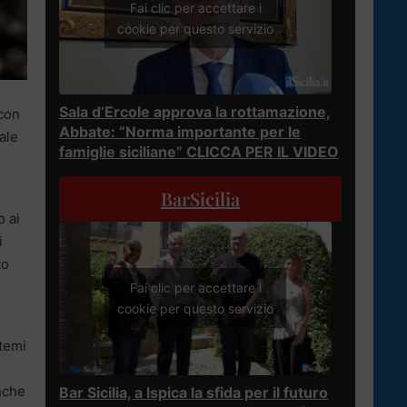
Fai clic per accettare i
cookie per questo servizio
Sala d’Ercole approva la rottamazione,
 con
Abbate: “Norma importante per le
ale
famiglie siciliane” CLICCA PER IL VIDEO
BarSicilia
o ai
i
to
Fai clic per accettare i
cookie per questo servizio
stemi
anche
Bar Sicilia, a Ispica la sfida per il futuro