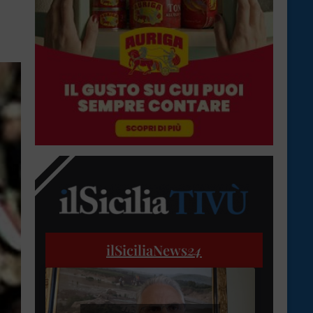
ilSiciliaNews
24