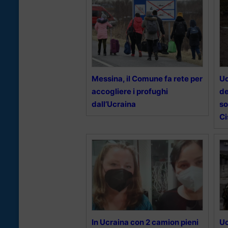
Messina, il Comune fa rete per
Uc
accogliere i profughi
de
dall’Ucraina
so
Ci
In Ucraina con 2 camion pieni
Uc