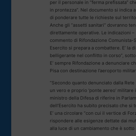
per il personale in “ferma prefissata” ch
in prontezza”. Nel documento si indica an
di ponderare tutte le richieste sul territ
Anche gli “assetti sanitari” dovranno ten
direttamente operative. Le indicazioni – 
commento di Rifondazione Comunista-Sinis
Esercito si prepara a combattere. E’ la 
belligerante nel conflitto in corso”, so
E’ sempre Rifondazione a denunciare che “
Pisa con destinazione l’aeroporto milita
“Secondo quanto denunciato dalla Rete I
un vero e proprio ‘ponte aereo’ militare 
ministro della Difesa di riferire in Par
dell’Esercito ha subito precisato che si t
E’ una circolare “con cui il vertice di For
rispondere alle esigenze dettate dai mut
alla luce di un cambiamento che è sotto gl