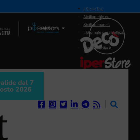
il SiciliaTivù
Siciliarurale.eu
Siciliammare.it
Il Network
Il Giornale della Bellezza
Siciliamedica.it
Sanitainsicilia.it