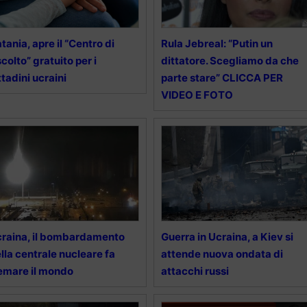
tania, apre il “Centro di
Rula Jebreal: “Putin un
colto” gratuito per i
dittatore. Scegliamo da che
ttadini ucraini
parte stare” CLICCA PER
VIDEO E FOTO
raina, il bombardamento
Guerra in Ucraina, a Kiev si
lla centrale nucleare fa
attende nuova ondata di
emare il mondo
attacchi russi