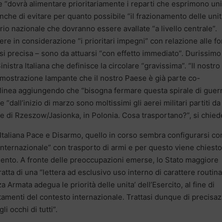
e “dovrà alimentare prioritariamente i reparti che esprimono uni
che di evitare per quanto possibile “il frazionamento delle unit
orio nazionale che dovranno essere avallate “a livello centrale”.
ere in considerazione “i prioritari impegni” con relazione alle f
si precisa – sono da attuarsi “con effetto immediato”. Durissimo 
tra Italiana che definisce la circolare “gravissima”. “Il nostro
dimostrazione lampante che il nostro Paese è già parte co-
ttolinea aggiungendo che “bisogna fermare questa spirale di guerr
dall’inizio di marzo sono moltissimi gli aerei militari partiti da
re di Rzeszow/Jasionka, in Polonia. Cosa trasportano?”, si chied
taliana Pace e Disarmo, quello in corso sembra configurarsi c
internazionale” con trasporto di armi e per questo viene chiesto
lamento. A fronte delle preoccupazioni emerse, lo Stato maggiore
ratta di una “lettera ad esclusivo uso interno di carattere routina
za Armata adegua le priorità delle unita’ dell’Esercito, al fine di
amenti del contesto internazionale. Trattasi dunque di precisaz
i occhi di tutti”.