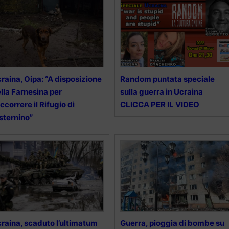
raina, Oipa: “A disposizione
Random puntata speciale
lla Farnesina per
sulla guerra in Ucraina
ccorrere il Rifugio di
CLICCA PER IL VIDEO
sternino”
raina, scaduto l’ultimatum
Guerra, pioggia di bombe su