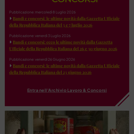
Pubblicazione: mercoledì 8 Luglio 2026
Bandi e concorsi: le ultime novità dalla Gazzetta Ufficiale
della Repubblica Italiana del 3 e 7 luglio 2026
Pubblicazione: venerdì 3 Luglio 2026
Bandi e concorsi: ecco le ultime novità dalla Gazzetta
Ufficiale della Repubblica Italiana del 26 e 30 giugno 2026
Pubblicazione: venerdì 26 Giugno 2026
Bandi e concorsi: le ultime novità dalla Gazzetta Ufficiale
della Repubblica Italiana del 23 giugno 2026
Entra nell'Archivio Lavoro & Concorsi