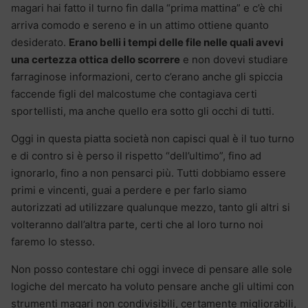
magari hai fatto il turno fin dalla “prima mattina” e c’è chi
arriva comodo e sereno e in un attimo ottiene quanto
desiderato.
Erano belli i tempi delle file nelle quali avevi
una certezza ottica dello scorrere
e non dovevi studiare
farraginose informazioni, certo c’erano anche gli spiccia
faccende figli del malcostume che contagiava certi
sportellisti, ma anche quello era sotto gli occhi di tutti.
Oggi in questa piatta società non capisci qual è il tuo turno
e di contro si è perso il rispetto “dell’ultimo”, fino ad
ignorarlo, fino a non pensarci più. Tutti dobbiamo essere
primi e vincenti, guai a perdere e per farlo siamo
autorizzati ad utilizzare qualunque mezzo, tanto gli altri si
volteranno dall’altra parte, certi che al loro turno noi
faremo lo stesso.
Non posso contestare chi oggi invece di pensare alle sole
logiche del mercato ha voluto pensare anche gli ultimi con
strumenti magari non condivisibili, certamente migliorabili,