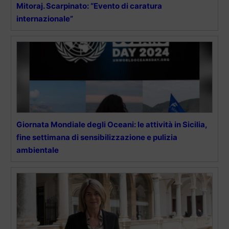
Mitoraj. Scarpinato: “Evento di caratura
internazionale”
Giornata Mondiale degli Oceani: le attività in Sicilia,
fine settimana di sensibilizzazione e pulizia
ambientale