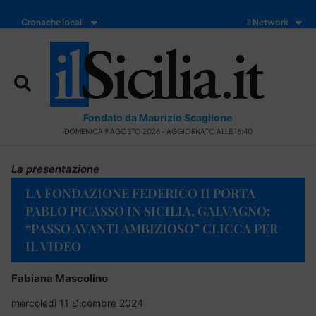
Cronache locali
Il Network
Fondato da Maurizio Scaglione
DOMENICA 9 AGOSTO 2026 - AGGIORNATO ALLE 16:40
La presentazione
LA FONDAZIONE FEDERICO II PORTA
PABLO PICASSO IN SICILIA, GALVAGNO:
“PASSO AVANTI AMBIZIOSO” CLICCA PER
IL VIDEO
Fabiana Mascolino
mercoledì 11 Dicembre 2024