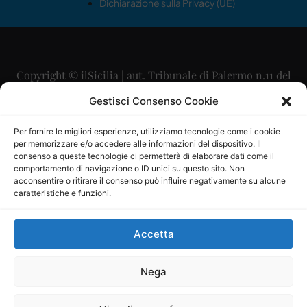
Dichiarazione sulla Privacy (UE)
Copyright © ilSicilia | aut. Tribunale di Palermo n.11 del
29/09/2015
Gestisci Consenso Cookie
Editore: Mercurio Comunicazione Soc. Coop. A.R.L.
Per fornire le migliori esperienze, utilizziamo tecnologie come i cookie
per memorizzare e/o accedere alle informazioni del dispositivo. Il
Direttore Editoriale: Maurizio Scaglione
consenso a queste tecnologie ci permetterà di elaborare dati come il
comportamento di navigazione o ID unici su questo sito. Non
Direttore Responsabile: Maria Calabrese
acconsentire o ritirare il consenso può influire negativamente su alcune
caratteristiche e funzioni.
p.zza Sant’Oliva, 9 – 90141 – Palermo – 091335557
P.IVA: 06334930820
Accetta
Mercurio Comunicazione Società Cooperativa a r.l. è
iscritta al Registro degli Operatori di Comunicazione al
Nega
numero 26988