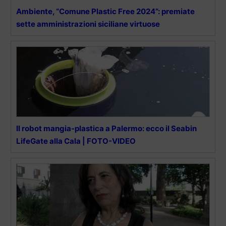
Ambiente, “Comune Plastic Free 2024”: premiate
sette amministrazioni siciliane virtuose
Il robot mangia-plastica a Palermo: ecco il Seabin
LifeGate alla Cala | FOTO-VIDEO