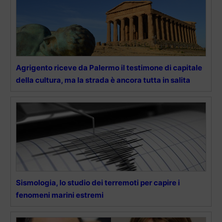
Agrigento riceve da Palermo il testimone di capitale
della cultura, ma la strada è ancora tutta in salita
Sismologia, lo studio dei terremoti per capire i
fenomeni marini estremi