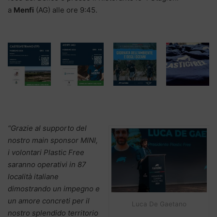
a
Menfi
(AG) alle ore 9:45.
“Grazie al supporto del
nostro main sponsor MINI,
i volontari Plastic Free
saranno operativi in 87
località italiane
dimostrando un impegno e
un amore concreti per il
Luca De Gaetano
nostro splendido territorio