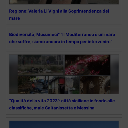
Regione: Valeria Li Vigni alla Soprintendenza del
mare
Biodiversità, Musumeci” “Il Mediterraneo è un mare
che soffre, siamo ancora in tempo per intervenire”
“Qualità della vita 2023”: città siciliane in fondo alle
classifiche, male Caltanissetta e Messina