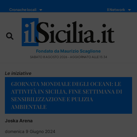
Cronache locali
Il Network
Fondato da Maurizio Scaglione
SABATO 8 AGOSTO 2026 - AGGIORNATO ALLE 15:34
Le iniziative
GIORNATA MONDIALE DEGLI OCEANI: LE
ATTIVITÀ IN SICILIA, FINE SETTIMANA DI
SENSIBILIZZAZIONE E PULIZIA
AMBIENTALE
Joska Arena
domenica 9 Giugno 2024