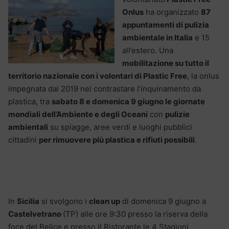
Onlus
ha organizzato
87
appuntamenti di pulizia
ambientale in Italia
e 15
all’estero. Una
mobilitazione su tutto il
territorio nazionale con i volontari di Plastic Free
, la onlus
impegnata dal 2019 nel contrastare l’inquinamento da
plastica, tra
sabato 8 e domenica 9 giugno le giornate
mondiali dell’Ambiente e degli Oceani
con
pulizie
ambientali
su spiagge, aree verdi e luoghi pubblici
cittadini
per rimuovere più plastica e rifiuti possibili
.
In
Sicilia
si svolgono i
clean up
di domenica 9 giugno a
Castelvetrano
(TP) alle ore 9:30 presso la riserva della
foce del Belice e presso il Ristorante le 4 Stagioni