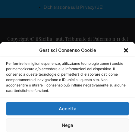
Dichiarazione sulla Privacy (UE)
Copyright © ilSicilia | aut. Tribunale di Palermo n.11 del
29/09/2015
Gestisci Consenso Cookie
Editore: Mercurio Comunicazione Soc. Coop. A.R.L.
Per fornire le migliori esperienze, utilizziamo tecnologie come i cookie
per memorizzare e/o accedere alle informazioni del dispositivo. Il
Direttore Editoriale: Maurizio Scaglione
consenso a queste tecnologie ci permetterà di elaborare dati come il
comportamento di navigazione o ID unici su questo sito. Non
Direttore Responsabile: Maria Calabrese
acconsentire o ritirare il consenso può influire negativamente su alcune
caratteristiche e funzioni.
p.zza Sant’Oliva, 9 – 90141 – Palermo – 091335557
P.IVA: 06334930820
Accetta
Mercurio Comunicazione Società Cooperativa a r.l. è
iscritta al Registro degli Operatori di Comunicazione al
Nega
numero 26988