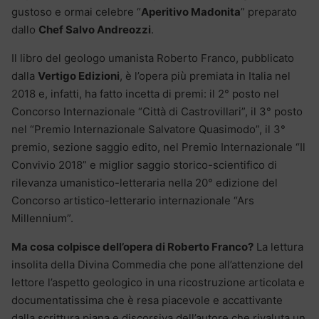
gustoso e ormai celebre “
Aperitivo Madonita
” preparato
dallo
Chef Salvo Andreozzi
.
Il libro del geologo umanista Roberto Franco, pubblicato
dalla
Vertigo Edizioni
, è l’opera più premiata in Italia nel
2018 e, infatti, ha fatto incetta di premi: il 2° posto nel
Concorso Internazionale “Città di Castrovillari”, il 3° posto
nel “Premio Internazionale Salvatore Quasimodo”, il 3°
premio, sezione saggio edito, nel Premio Internazionale “Il
Convivio 2018” e miglior saggio storico-scientifico di
rilevanza umanistico-letteraria nella 20° edizione del
Concorso artistico-letterario internazionale “Ars
Millennium”.
Ma cosa colpisce dell’opera di Roberto Franco?
La lettura
insolita della Divina Commedia che pone all’attenzione del
lettore l’aspetto geologico in una ricostruzione articolata e
documentatissima che è resa piacevole e accattivante
dalla scrittura piana e discorsiva dell’autore che rivaluta un