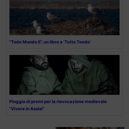
“Todo Mundo II”, un libro a ‘Tutto Tondo’
Pioggia di premi per la rievocazione medievale
“Vivere in Assisi”