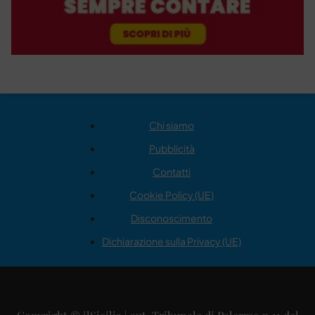
Chi siamo
Pubblicità
Contatti
Cookie Policy (UE)
Disconoscimento
Dichiarazione sulla Privacy (UE)