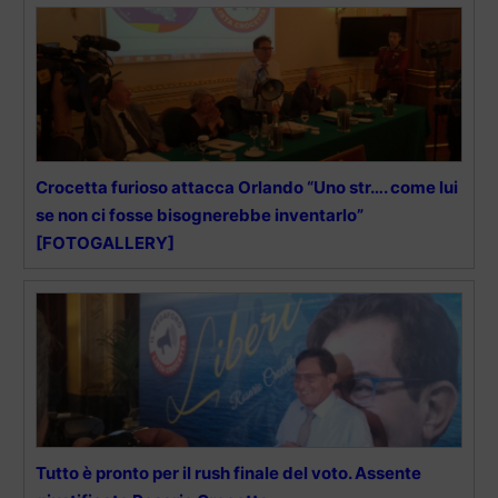
Crocetta furioso attacca Orlando “Uno str…. come lui
se non ci fosse bisognerebbe inventarlo”
[FOTOGALLERY]
Tutto è pronto per il rush finale del voto. Assente