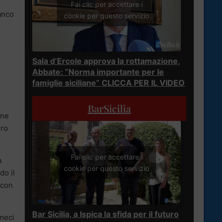
Fai clic per accettare i
ranco
cookie per questo servizio
Sala d’Ercole approva la rottamazione,
Abbate: “Norma importante per le
famiglie siciliane” CLICCA PER IL VIDEO
BarSicilia
gne
ero
Fai clic per accettare i
a
cookie per questo servizio
do il
 con
Bar Sicilia, a Ispica la sfida per il futuro
umeci