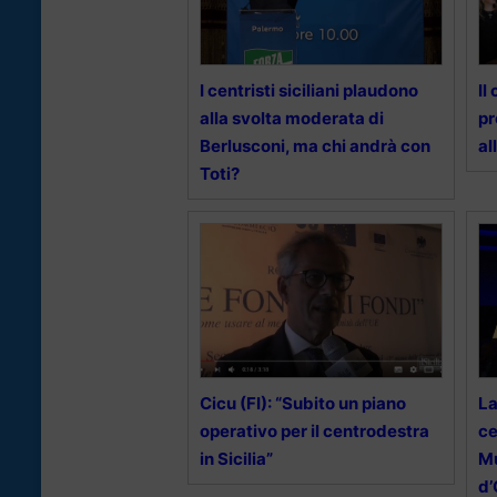
I centristi siciliani plaudono
Il
alla svolta moderata di
pr
Berlusconi, ma chi andrà con
al
Toti?
Cicu (FI): “Subito un piano
La
operativo per il centrodestra
ce
in Sicilia”
Mu
d’