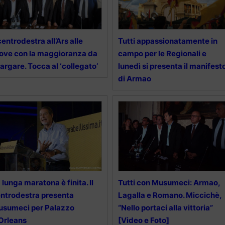
 centrodestra all’Ars alle
Tutti appassionatamente in
ove con la maggioranza da
campo per le Regionali e
largare. Tocca al ‘collegato’
lunedì si presenta il manifest
di Armao
 lunga maratona è finita. Il
Tutti con Musumeci: Armao,
ntrodestra presenta
Lagalla e Romano. Miccichè,
sumeci per Palazzo
“Nello portaci alla vittoria”
Orleans
[Video e Foto]