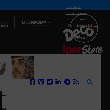
il SiciliaTivù
Siciliarurale.eu
Siciliammare.it
Il Network
Il Giornale della Bellezza
Siciliamedica.it
Sanitainsicilia.it