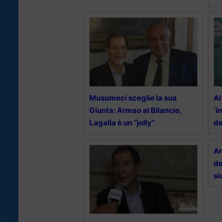
Musumeci sceglie la sua
Al
Giunta: Armao al Bilancio,
‘i
Lagalla è un “jolly”
de
Ar
de
si