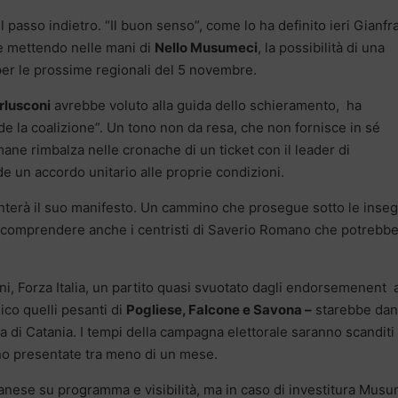
el passo indietro. “Il buon senso”, come lo ha definito ieri Gianf
e mettendo nelle mani di
Nello Musumeci
, la possibilità di una
per le prossime regionali del 5 novembre.
rlusconi
avrebbe voluto alla guida dello schieramento, ha
de la coalizione”. Un tono non da resa, che non fornisce in sé
imane rimbalza nelle cronache di un ticket con il leader di
e un accordo unitario alle proprie condizioni.
terà il suo manifesto. Un cammino che prosegue sotto le inse
 comprendere anche i centristi di Saverio Romano che potrebb
i, Forza Italia, un partito quasi svuotato dagli endorsemenent 
ico quelli pesanti di
Pogliese, Falcone e Savona –
starebbe dan
cia di Catania. I tempi della campagna elettorale saranno scanditi
anno presentate tra meno di un mese.
tanese su programma e visibilità, ma in caso di investitura Mus