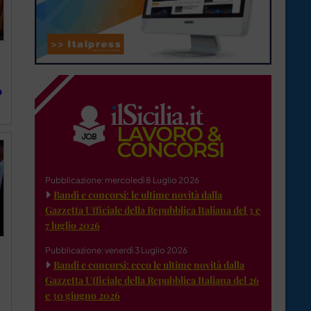
o
Pubblicazione: mercoledì 8 Luglio 2026
Bandi e concorsi: le ultime novità dalla
Gazzetta Ufficiale della Repubblica Italiana del 3 e
7 luglio 2026
Pubblicazione: venerdì 3 Luglio 2026
Bandi e concorsi: ecco le ultime novità dalla
Gazzetta Ufficiale della Repubblica Italiana del 26
e 30 giugno 2026