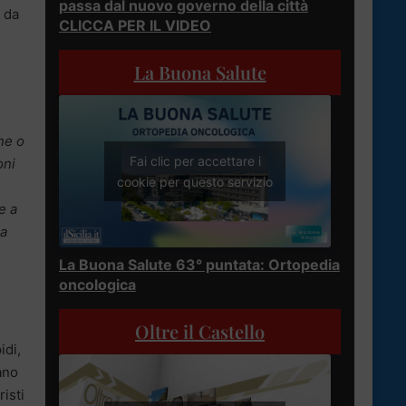
passa dal nuovo governo della città
 da
CLICCA PER IL VIDEO
La Buona Salute
ne o
Fai clic per accettare i
oni
cookie per questo servizio
e a
na
La Buona Salute 63° puntata: Ortopedia
oncologica
Oltre il Castello
idi,
ano
risti