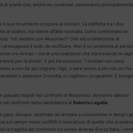
ità di scelte che, anche se condivise, passeranno principalmente
e il suo movimento propone ai siciliani. La staffetta tra i due
do ai boatos, ma niente affatto scontata, come confermano le
sta: “
Un tandem con Musumeci? Che sia un’ambizione di
i presupposti è tutto da verificare. Non è un problema di perso
scorse ore Armao –
ma di una coalizione che sta trovando le ragi
rammi per la Sicilia”.
E poi ha concluso
: “I siciliani non sono
emo a non far più migrare i figli, a dare lavoro a chi non ce l’ha 
candidati o attaccare Crocetta, ci vogliono i programmi. E bisog
, in passato tiepidi nei confronti di Musumeci, dovranno adesso
nei confronti della candidatura di
Roberto Lagalla
.
ano pare, dunque, destinato ad arrivare a conclusione in tempi rap
ia sul campo meno conflitti e lacerazioni di quelle che si potev
 la fragilità del confronto tra anime diverse (Forza Italia, i cent