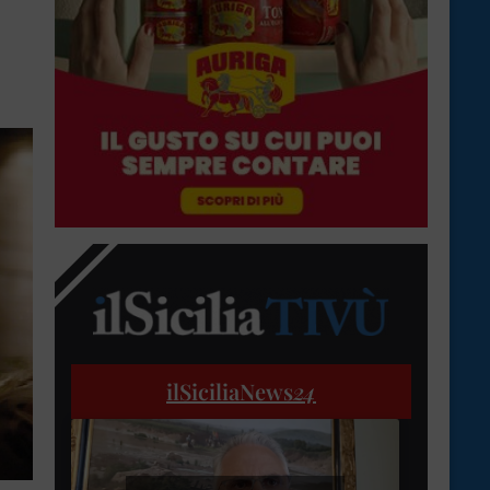
ilSiciliaNews
24