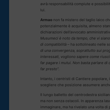
avrà responsabilità compiute e possibil
lui.
Armao
non fa mistero del taglio laico ch
potenzialmente è acquisita, almeno stan
dichiarazioni dell’avvocato amministrativi
Musumeci è noto da tempo, che vi siano 
di compatibilità
– ha sottolineato nelle 
di una convergenza, soprattutto sui prog
interessati, vogliono sapere come riuscir
far pagare i mutui. Non basta parlare di 
far presto”.
Intanto, i centristi di Cantiere popolare
scegliere che posizione assumere anche 
Il lungo balletto del centrodestra sicili
ma non senza ostacoli. In apparenza lasc
immaginare, ma ha rivelato una volta di più