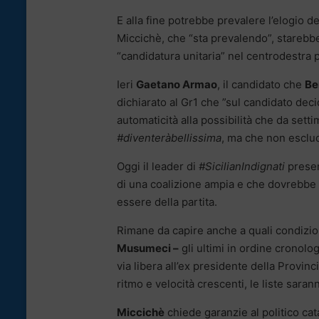
E alla fine potrebbe prevalere l’elogio d
Miccichè, che “sta prevalendo”, starebb
“candidatura unitaria” nel centrodestra 
Ieri
Gaetano Armao
, il candidato che
Be
dichiarato al Gr1 che ”sul candidato deci
automaticità alla possibilità che da sett
#diventeràbellissima
, ma che non esclud
Oggi il leader di
#SicilianIndignati
presen
di una coalizione ampia e che dovrebbe
essere della partita.
Rimane da capire anche a quali condizion
Musumeci –
gli ultimi in ordine cronolog
via libera all’ex presidente della Provin
ritmo e velocità crescenti, le liste sar
Miccichè
chiede garanzie al politico ca