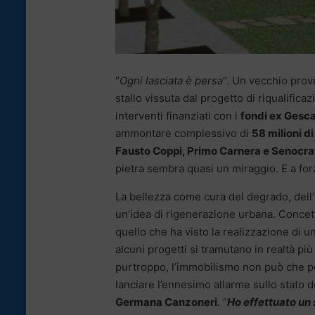
“
Ogni lasciata è persa
“. Un vecchio prove
stallo vissuta dal progetto di riqualifica
interventi finanziati con i
fondi ex Gesca
ammontare complessivo di
58 milioni di
Fausto Coppi, Primo Carnera e Senocra
pietra sembra quasi un miraggio. E a forz
La bellezza come cura del degrado, dell’i
un’idea di rigenerazione urbana. Concetto
quello che ha visto la realizzazione di u
alcuni progetti si tramutano in realtà più
purtroppo, l’immobilismo non può che por
lanciare l’ennesimo allarme sullo stato 
Germana Canzoneri
. “
Ho effettuato un 