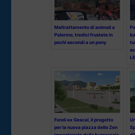
Maltrattamento di animali a
Pa
Palermo, tredici frustate in
ba
pochi secondi a un pony
tu
sc
L
Fondi ex Gescal, il progetto
Un
per la nuova piazza dello Zen
Sp
impantanato dalla burocrazia
d’