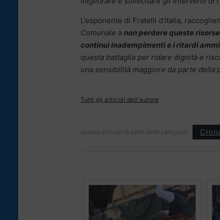
migliorare e sollecitare gli interventi di 
L’esponente di Fratelli d’Italia, raccoglie
Comunale a
non perdere queste risorse
continui inadempimenti e i ritardi ammi
questa battaglia per ridare dignità e ris
una sensibilità maggiore da parte della po
Tutti gli articoli dell'autore
Cron
Questo articolo fa parte delle categorie: