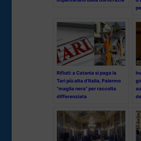
pe
Rifiuti: a Catania si paga la
In
Tari più alta d’Italia, Palermo
gi
“maglia nera” per raccolta
su
differenziata
de