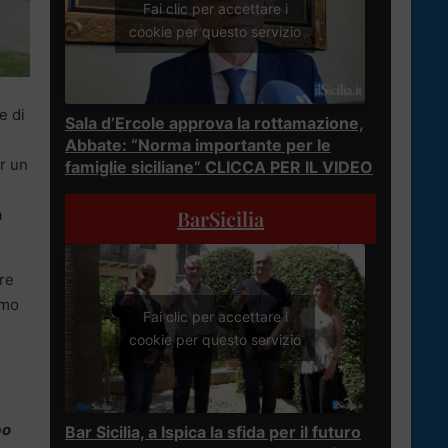
Fai clic per accettare i
cookie per questo servizio
e di
Sala d’Ercole approva la rottamazione,
Abbate: “Norma importante per le
r un
famiglie siciliane” CLICCA PER IL VIDEO
a
BarSicilia
ere
imo
Fai clic per accettare i
cookie per questo servizio
po
Bar Sicilia, a Ispica la sfida per il futuro