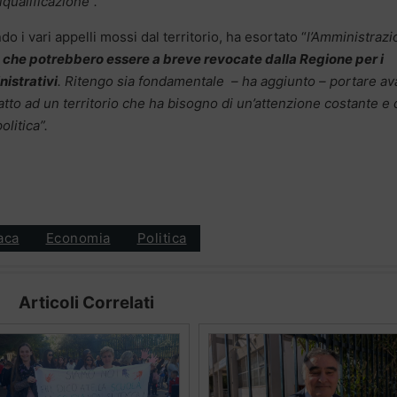
riqualificazione”.
ndo i vari appelli mossi dal territorio, ha esortato “
l’Amministraz
 che potrebbero essere a breve revocate dalla Regione per i
nistrativi
.
Ritengo sia fondamentale – ha aggiunto – portare av
catto ad un territorio che ha bisogno di un’attenzione costante e 
litica”.
aca
Economia
Politica
Articoli Correlati