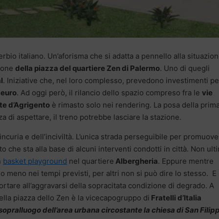
rbio italiano. Un’aforisma che si adatta a pennello alla situazion
zione
della piazza del quartiere Zen di Palermo
. Uno di quegli
l
. Iniziative che, nel loro complesso, prevedono investimenti pe
 euro
. Ad oggi però, il rilancio dello spazio compreso fra le
vie
te d’Agrigento
è rimasto solo nei rendering. La posa della prim
a di aspettare, il treno potrebbe lasciare la stazione.
ncuria e dell’inciviltà. L’unica strada perseguibile per promuov
 che sta alla base di alcuni interventi condotti in città. Non ult
n
basket playground
nel quartiere
Albergheria
. Eppure mentre
 o meno nei tempi previsti, per altri non si può dire lo stesso. E
tare all’aggravarsi della sopracitata condizione di degrado. A
della piazza dello Zen è la vicecapogruppo di
Fratelli d’Italia
sopralluogo dell’area urbana circostante la chiesa di San Filip