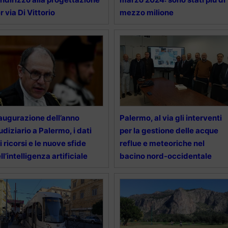
r via Di Vittorio
mezzo milione
augurazione dell’anno
Palermo, al via gli interventi
udiziario a Palermo, i dati
per la gestione delle acque
i ricorsi e le nuove sfide
reflue e meteoriche nel
ll’intelligenza artificiale
bacino nord-occidentale