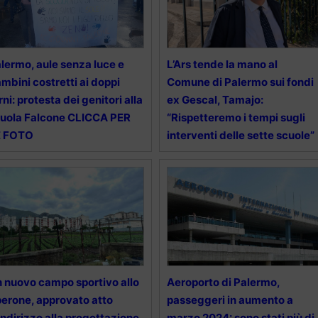
lermo, aule senza luce e
L’Ars tende la mano al
mbini costretti ai doppi
Comune di Palermo sui fondi
rni: protesta dei genitori alla
ex Gescal, Tamajo:
uola Falcone CLICCA PER
“Rispetteremo i tempi sugli
E FOTO
interventi delle sette scuole”
 nuovo campo sportivo allo
Aeroporto di Palermo,
erone, approvato atto
passeggeri in aumento a
indirizzo alla progettazione
marzo 2024: sono stati più di