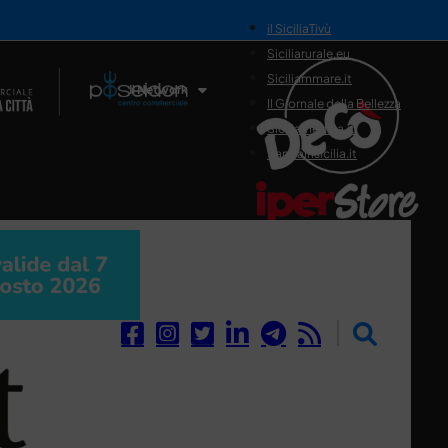
il SiciliaTivù
Siciliarurale.eu
Siciliammare.it
Il Network
Il Giornale della Bellezza
Siciliamedica.it
Sanitainsicilia.it