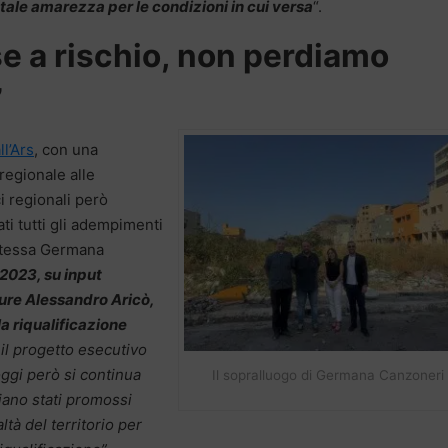
tale amarezza per le condizioni in cui versa
“.
e a rischio, non perdiamo
”
l’Ars
, con una
regionale alle
ici regionali però
ti tutti gli adempimenti
 stessa Germana
 2023, su input
ture Alessandro Aricò,
la riqualificazione
l progetto esecutivo
 oggi però si continua
Il sopralluogo di Germana Canzoneri
iano stati promossi
ltà del territorio per