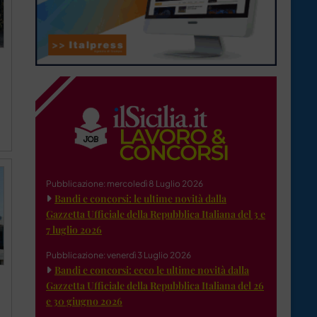
Pubblicazione: mercoledì 8 Luglio 2026
Bandi e concorsi: le ultime novità dalla
Gazzetta Ufficiale della Repubblica Italiana del 3 e
7 luglio 2026
Pubblicazione: venerdì 3 Luglio 2026
Bandi e concorsi: ecco le ultime novità dalla
Gazzetta Ufficiale della Repubblica Italiana del 26
e 30 giugno 2026