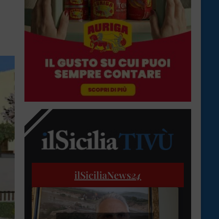
ilSiciliaNews
24