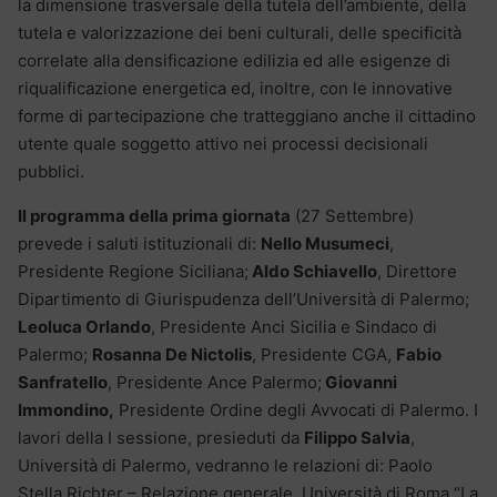
la dimensione trasversale della tutela dell’ambiente, della
tutela e valorizzazione dei beni culturali, delle specificità
correlate alla densificazione edilizia ed alle esigenze di
riqualificazione energetica ed, inoltre, con le innovative
forme di partecipazione che tratteggiano anche il cittadino
utente quale soggetto attivo nei processi decisionali
pubblici.
Il programma della prima giornata
(27 Settembre)
prevede i saluti istituzionali di:
Nello Musumeci
,
Presidente Regione Siciliana;
Aldo Schiavello
, Direttore
Dipartimento di Giurispudenza dell’Università di Palermo;
Leoluca Orlando
, Presidente Anci Sicilia e Sindaco di
Palermo;
Rosanna De Nictolis
, Presidente CGA,
Fabio
Sanfratello
, Presidente Ance Palermo;
Giovanni
Immondino,
Presidente Ordine degli Avvocati di Palermo. I
lavori della I sessione, presieduti da
Filippo Salvia
,
Università di Palermo, vedranno le relazioni di: Paolo
Stella Richter – Relazione generale, Università di Roma “La