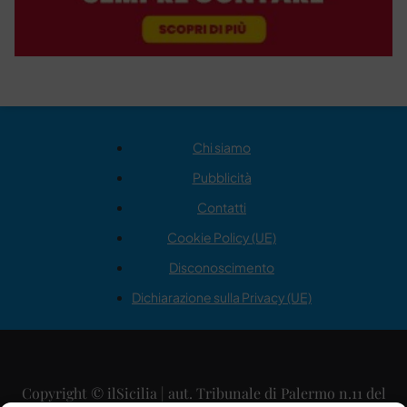
Chi siamo
Pubblicità
Contatti
Cookie Policy (UE)
Disconoscimento
Dichiarazione sulla Privacy (UE)
Copyright © ilSicilia | aut. Tribunale di Palermo n.11 del