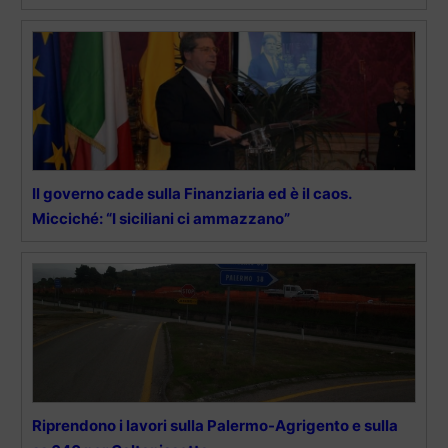
Il governo cade sulla Finanziaria ed è il caos.
Micciché: “I siciliani ci ammazzano”
Riprendono i lavori sulla Palermo-Agrigento e sulla