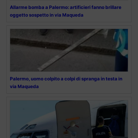
Allarme bomba a Palermo: artificieri fanno brillare
oggetto sospetto in via Maqueda
Palermo, uomo colpito a colpi di spranga in testa in
via Maqueda