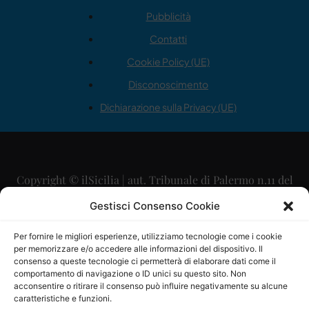
Pubblicità
Contatti
Cookie Policy (UE)
Disconoscimento
Dichiarazione sulla Privacy (UE)
Copyright © ilSicilia | aut. Tribunale di Palermo n.11 del
29/09/2015
Gestisci Consenso Cookie
Editore: Mercurio Comunicazione Soc. Coop. A.R.L.
Per fornire le migliori esperienze, utilizziamo tecnologie come i cookie
per memorizzare e/o accedere alle informazioni del dispositivo. Il
Direttore Editoriale: Maurizio Scaglione
consenso a queste tecnologie ci permetterà di elaborare dati come il
comportamento di navigazione o ID unici su questo sito. Non
Direttore Responsabile: Maria Calabrese
acconsentire o ritirare il consenso può influire negativamente su alcune
caratteristiche e funzioni.