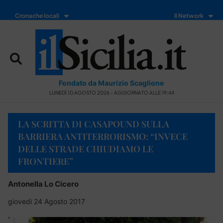
Cronache locali
Il Network
Fondato da Maurizio Scaglione
LUNEDÌ 10 AGOSTO 2026 - AGGIORNATO ALLE 19:44
LA SCRITTA DI CASAPOUND SULLA
BARRIERA ANTITERRORISMO: “INVECE
DELLE STRADE CHIUDIAMO LE
FRONTIERE”
Antonella Lo Cicero
giovedì 24 Agosto 2017