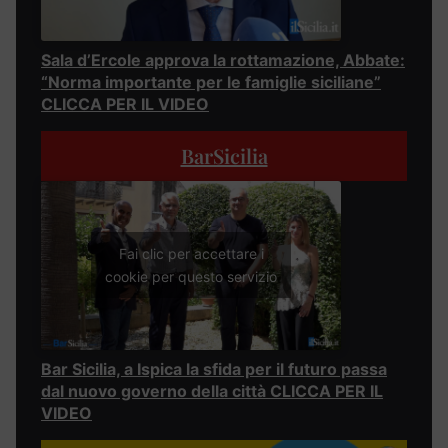
Sala d’Ercole approva la rottamazione, Abbate:
“Norma importante per le famiglie siciliane”
CLICCA PER IL VIDEO
BarSicilia
Fai clic per accettare i
cookie per questo servizio
Bar Sicilia, a Ispica la sfida per il futuro passa
dal nuovo governo della città CLICCA PER IL
VIDEO