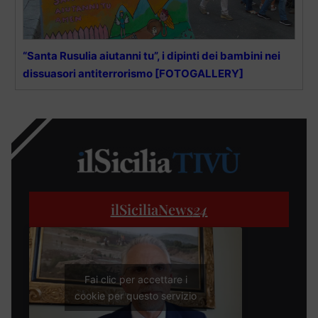
“Santa Rusulia aiutanni tu”, i dipinti dei bambini nei
dissuasori antiterrorismo [FOTOGALLERY]
ilSiciliaNews
24
Fai clic per accettare i
cookie per questo servizio