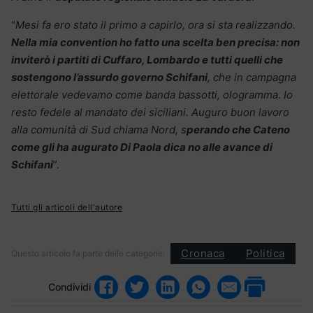
“
Mesi fa ero stato il primo a capirlo, ora si sta realizzando.
Nella mia convention ho fatto una scelta ben precisa: non
inviterò i partiti di Cuffaro, Lombardo e tutti quelli che
sostengono l’assurdo governo Schifani
, che in campagna
elettorale vedevamo come banda bassotti, ologramma. Io
resto fedele al mandato dei siciliani.
Auguro buon lavoro
alla comunità di Sud chiama Nord, s
perando che Cateno
come gli ha augurato Di Paola dica no alle avance di
Schifani
”.
Tutti gli articoli dell'autore
Cronaca
Politica
Questo articolo fa parte delle categorie:
Condividi