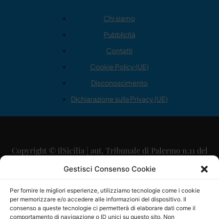
Chi siamo
Pubblicità
Contatti
Cookie Policy (UE)
Disconoscimento
Dichiarazione sulla Privacy (UE)
Copyright © ilSicilia | aut. Tribunale di Palermo n.11 del
29/09/2015
Gestisci Consenso Cookie
Editore: Mercurio Comunicazione Soc. Coop. A.R.L.
Per fornire le migliori esperienze, utilizziamo tecnologie come i cookie
per memorizzare e/o accedere alle informazioni del dispositivo. Il
Direttore Editoriale: Maurizio Scaglione
consenso a queste tecnologie ci permetterà di elaborare dati come il
comportamento di navigazione o ID unici su questo sito. Non