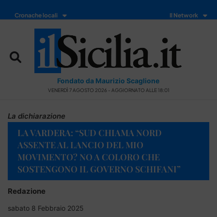
Cronache locali
Il Network
Fondato da Maurizio Scaglione
VENERDÌ 7 AGOSTO 2026 - AGGIORNATO ALLE 18:01
La dichiarazione
LA VARDERA: “SUD CHIAMA NORD
ASSENTE AL LANCIO DEL MIO
MOVIMENTO? NO A COLORO CHE
SOSTENGONO IL GOVERNO SCHIFANI”
Redazione
sabato 8 Febbraio 2025