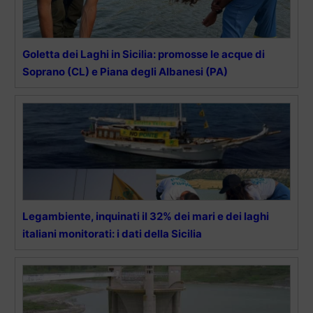
Goletta dei Laghi in Sicilia: promosse le acque di
Soprano (CL) e Piana degli Albanesi (PA)
Legambiente, inquinati il 32% dei mari e dei laghi
italiani monitorati: i dati della Sicilia