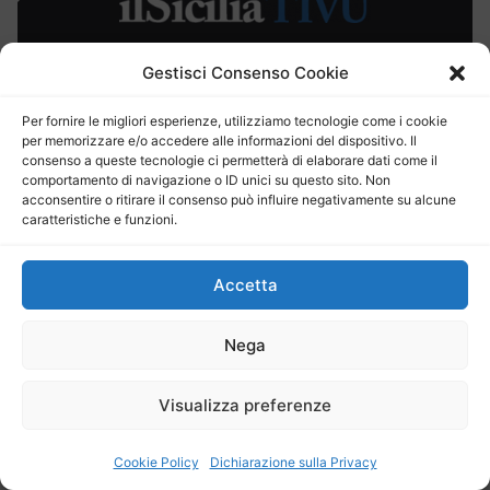
Gestisci Consenso Cookie
ilSiciliaNews
24
Per fornire le migliori esperienze, utilizziamo tecnologie come i cookie
per memorizzare e/o accedere alle informazioni del dispositivo. Il
consenso a queste tecnologie ci permetterà di elaborare dati come il
comportamento di navigazione o ID unici su questo sito. Non
Fai clic per accettare i
acconsentire o ritirare il consenso può influire negativamente su alcune
cookie per questo servizio
caratteristiche e funzioni.
Accetta
Sala d’Ercole approva la rottamazione, Abbate:
“Norma importante per le famiglie siciliane”
Nega
CLICCA PER IL VIDEO
Visualizza preferenze
BarSicilia
Cookie Policy
Dichiarazione sulla Privacy