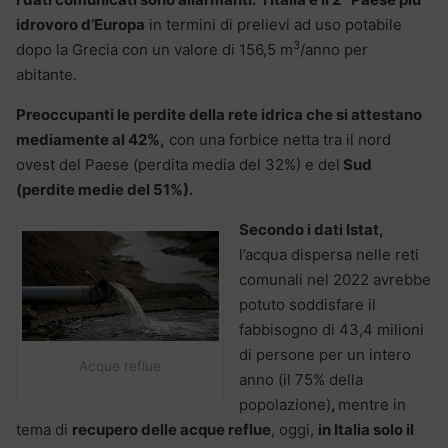
idrovoro d’Europa
in termini di prelievi ad uso potabile
3
dopo la Grecia con un valore di 156,5 m
/anno per
abitante.
Preoccupanti le perdite della rete idrica che si attestano
mediamente al 42%,
con una forbice netta tra il nord
ovest del Paese (perdita media del 32%) e del
Sud
(perdite medie del 51%).
Secondo i dati Istat,
l’acqua dispersa nelle reti
comunali nel 2022 avrebbe
potuto soddisfare il
fabbisogno di 43,4 milioni
di persone per un intero
Acque reflue
anno (il 75% della
popolazione)
,
mentre in
tema di
recupero delle acque reflue
, oggi,
in Italia solo il