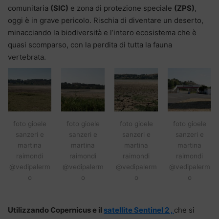
comunitaria
(SIC)
e zona di protezione speciale
(ZPS)
,
oggi è in grave pericolo. Rischia di diventare un deserto,
minacciando la biodiversità e l’intero ecosistema che è
quasi scomparso, con la perdita di tutta la fauna
vertebrata.
foto gioele
foto gioele
foto gioele
foto gioele
sanzeri e
sanzeri e
sanzeri e
sanzeri e
martina
martina
martina
martina
raimondi
raimondi
raimondi
raimondi
@vedipalerm
@vedipalerm
@vedipalerm
@vedipalerm
o
o
o
o
Utilizzando Copernicus e il
satellite Sentinel 2 ,
che si