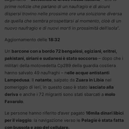
prime notizie che parlano di un naufragio e di alcuni
dispersi trovino nelle prossime ore una soluzione diversa
da quella che sembra prospettarsi al momento, cioè di un
nuovo naufragio e di nuovi morti in prossimità dell’isola
“.
Aggiornamento delle
18:32
Un
barcone con a bordo 72 bengalesi, egiziani, eritrei,
pakistani, siriani e sudanesi è stato soccorso
– dopo che i
militari della motovedetta Cp289 della guardia costiera
hanno salvato 49 naufraghi – n
elle acque antistanti
Lampedusa
. Il
natante
, salpato da
Zuara in Libia
nel
pomeriggio di ieri, in questo caso è stato l
asciato alla
deriva
e anche i 72 migranti sono stati sbarcati a
molo
Favarolo
.
Le persone hanno riferito d’aver pagato
16mila dinari libici
per il viaggio
: la navigazione verso le
Pelagie è stata fatta
con bussola e app del cellulare.