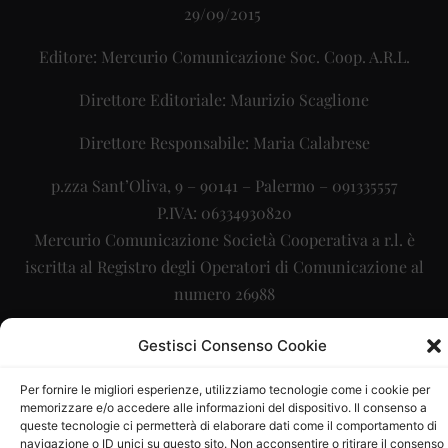
29/09/2015
Editore: Mercurio Comunicazione Soc. Coop. A.R.L.
Direttore Editoriale: Maurizio Scaglione
Direttore Responsabile: Maria Calabrese
p.zza Sant’Oliva, 9 – 90141 – Palermo – 091335557
P.IVA: 06334930820
Mercurio Comunicazione Società Cooperativa a r.l. è
iscritta al Registro degli Operatori di Comunicazione al
numero 26988
Sito gestito da
La Digitale srl
–
info@ladigitale.it
Gestisci Consenso Cookie
Per fornire le migliori esperienze, utilizziamo tecnologie come i cookie per
memorizzare e/o accedere alle informazioni del dispositivo. Il consenso a
queste tecnologie ci permetterà di elaborare dati come il comportamento di
navigazione o ID unici su questo sito. Non acconsentire o ritirare il consenso