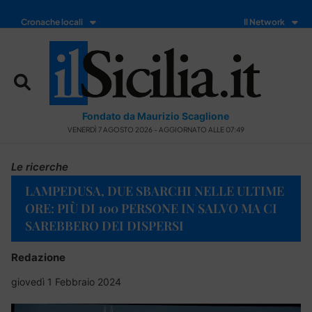
Cronache locali
Il Network
Fondato da Maurizio Scaglione
VENERDÌ 7 AGOSTO 2026 - AGGIORNATO ALLE 07:49
Le ricerche
LAMPEDUSA, DUE SBARCHI NELLE ULTIME
ORE: PIÙ DI 100 PERSONE IN SALVO MA CI
SAREBBERO DEI DISPERSI
Redazione
giovedì 1 Febbraio 2024