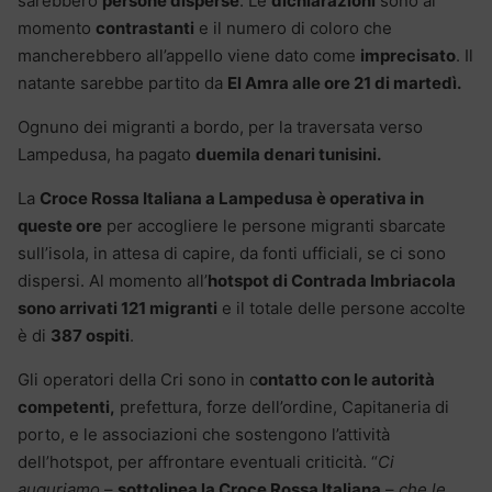
sarebbero
persone disperse
. Le
dichiarazioni
sono al
momento
contrastanti
e il numero di coloro che
mancherebbero all’appello viene dato come
imprecisato
. Il
natante sarebbe partito da
El Amra alle ore 21 di martedì.
Ognuno dei migranti a bordo, per la traversata verso
Lampedusa, ha pagato
duemila denari tunisini.
La
Croce Rossa Italiana a Lampedusa è operativa in
queste ore
per accogliere le persone migranti sbarcate
sull’isola, in attesa di capire, da fonti ufficiali, se ci sono
dispersi. Al momento all’
hotspot di Contrada Imbriacola
sono arrivati 121 migranti
e il totale delle persone accolte
è di
387 ospiti
.
Gli operatori della Cri sono in c
ontatto con le autorità
competenti,
prefettura, forze dell’ordine, Capitaneria di
porto, e le associazioni che sostengono l’attività
dell’hotspot, per affrontare eventuali criticità. “
Ci
auguriamo
–
sottolinea la Croce Rossa Italiana
–
che le