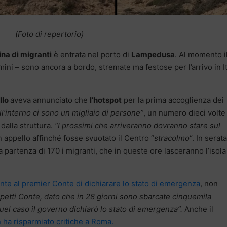
(Foto di repertorio)
na di migranti
è entrata nel porto di
Lampedusa
. Al momento i
ini – sono ancora a bordo, stremate ma festose per l’arrivo in It
llo
aveva annunciato che
l’hotspot
per la prima accoglienza dei
l’interno ci sono un migliaio di persone”
, un numero dieci volte
dalla struttura.
“I prossimi che arriveranno dovranno stare sul
 appello affinché fosse svuotato il Centro “
stracolmo
“. In serata
 partenza di 170 i migranti, che in queste ore lasceranno l’isola
gente al premier Conte di dichiarare lo stato di emergenza
, non
petti Conte, dato che in 28 giorni sono sbarcate cinquemila
uel caso il governo dichiarò lo stato di emergenza”.
Anche il
ha risparmiato critiche a Roma.