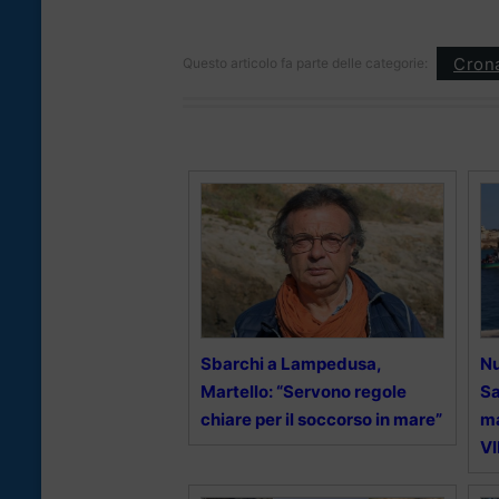
Cron
Questo articolo fa parte delle categorie:
Sbarchi a Lampedusa,
Nu
Martello: “Servono regole
Sa
chiare per il soccorso in mare”
ma
V