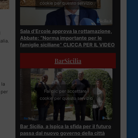
cookie per questo servizio
Sala d’Ercole approva la rottamazione,
l
Abbate: “Norma importante per le
alia.
famiglie siciliane” CLICCA PER IL VIDEO
BarSicilia
 la
Fai clic per accettare i
 per
cookie per questo servizio
Bar Sicilia, a Ispica la sfida per il futuro
passa dal nuovo governo della città