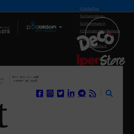
il SiciliaTivù
Siciliarurale.eu
Siciliammare.it
Il Network
Il Giornale della Bellezza
Siciliamedica.it
Sanitainsicilia.it