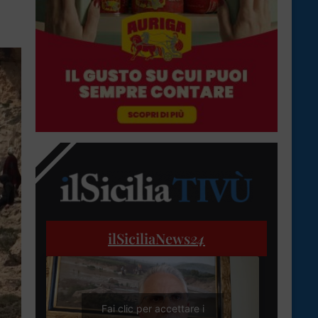
ilSiciliaNews
24
Fai clic per accettare i