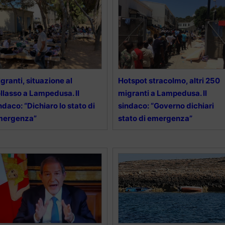
granti, situazione al
Hotspot stracolmo, altri 250
llasso a Lampedusa. II
migranti a Lampedusa. Il
ndaco: “Dichiaro lo stato di
sindaco: “Governo dichiari
mergenza”
stato di emergenza”