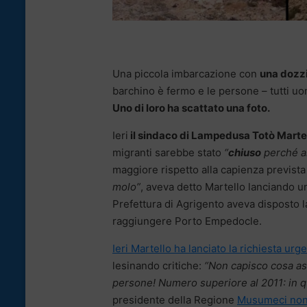
Una piccola imbarcazione con
una dozzi
barchino è fermo e le persone – tutti uom
Uno di loro ha scattato una foto.
Ieri
il sindaco di Lampedusa Totò Marte
migranti sarebbe stato
“
chiuso
perché al
maggiore rispetto alla capienza prevista 
molo”
, aveva detto Martello lanciando un
Prefettura di Agrigento aveva disposto la
raggiungere Porto Empedocle.
Ieri Martello ha lanciato la richiesta ur
lesinando critiche:
“Non capisco cosa as
persone! Numero superiore al 2011: in q
presidente della Regione
Musumeci non 