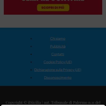
Chi siamo
Pubblicità
Contatti
Cookie Policy (UE)
Dichiarazione sulla Privacy (UE)
Disconoscimento
Copyright © ilSicilia | aut. Tribunale di Palermo n.11 del