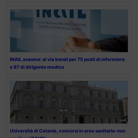
INAIL assume: al via bandi per 75 posti di infermiere
e 97 di dirigente medico
Università di Catania, concorsi in area sanitaria-non