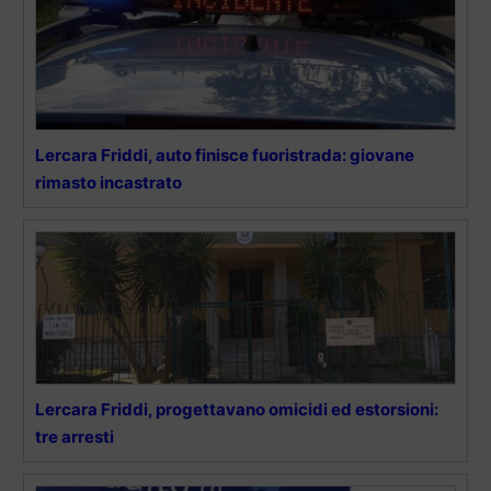
Lercara Friddi, auto finisce fuoristrada: giovane
rimasto incastrato
Lercara Friddi, progettavano omicidi ed estorsioni:
tre arresti