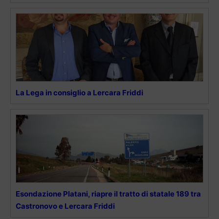
La Lega in consiglio a Lercara Friddi
Esondazione Platani, riapre il tratto di statale 189 tra
Castronovo e Lercara Friddi