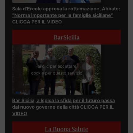
Sala d’Ercole approva la rottamazione, Abbate:
“Norma importante per le famiglie siciliane”
CLICCA PER IL VIDEO
BarSicilia
Fai clic per accettare i
cookie per questo servizio
Bar Sicilia, a Ispica la sfida per il futuro passa
dal nuovo governo della città CLICCA PER IL
VIDEO
La Buona Salute