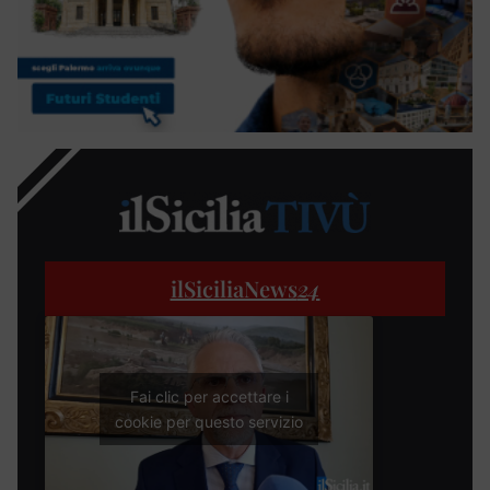
ilSiciliaNews
24
Fai clic per accettare i
cookie per questo servizio