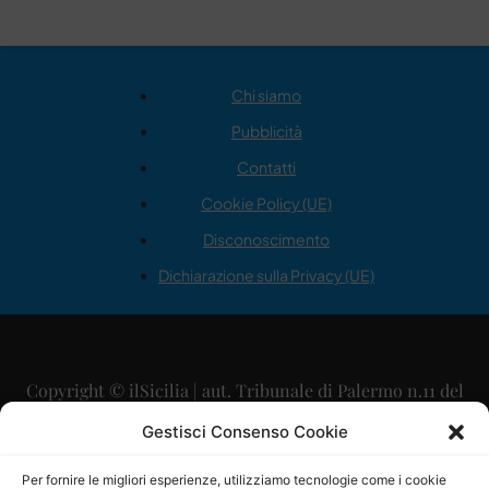
Chi siamo
Pubblicità
Contatti
Cookie Policy (UE)
Disconoscimento
Dichiarazione sulla Privacy (UE)
Copyright © ilSicilia | aut. Tribunale di Palermo n.11 del
29/09/2015
Gestisci Consenso Cookie
Editore: Mercurio Comunicazione Soc. Coop. A.R.L.
Per fornire le migliori esperienze, utilizziamo tecnologie come i cookie