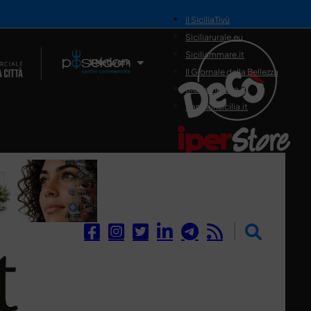
il SiciliaTivù
Siciliarurale.eu
Siciliammare.it
Il Network
Il Giornale della Bellezza
Siciliamedica.it
Sanitainsicilia.it