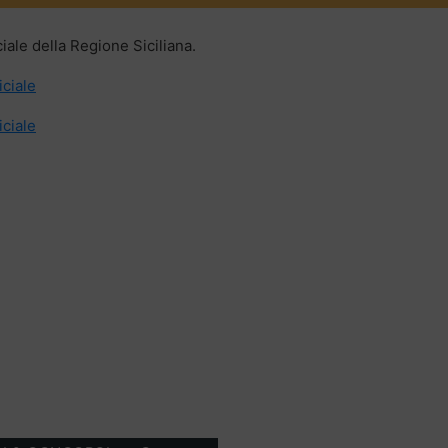
iale della Regione Siciliana.
iciale
iciale