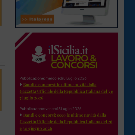
Pubblicazione: mercoledì 8 Luglio 2026
Bandi e concorsi: le ultime novità dalla
Gazzetta Ufficiale della Repubblica Italiana del 3 e
7 luglio 2026
Pubblicazione: venerdì 3 Luglio 2026
Bandi e concorsi: ecco le ultime novità dalla
Gazzetta Ufficiale della Repubblica Italiana del 26
e 30 giugno 2026