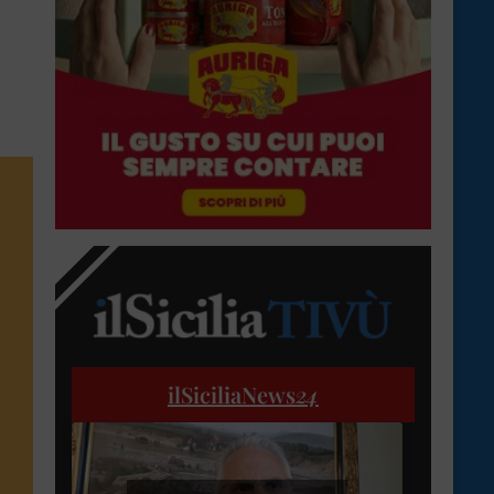
ilSiciliaNews
24