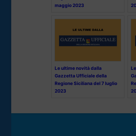
maggio 2023
2
Le ultime novità dalla
Le
Gazzetta Ufficiale della
Ga
Regione Siciliana del 7 luglio
Re
2023
2