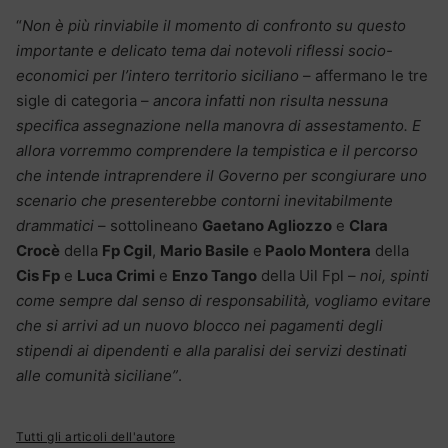
“
Non è più rinviabile il momento di confronto su questo
importante e delicato tema dai notevoli riflessi socio-
economici per l’intero territorio siciliano
– affermano le tre
sigle di categoria –
ancora infatti non risulta nessuna
specifica assegnazione nella manovra di assestamento. E
allora vorremmo comprendere la tempistica e il percorso
che intende intraprendere il Governo per scongiurare uno
scenario che presenterebbe contorni inevitabilmente
drammatici
– sottolineano
Gaetano Agliozzo
e
Clara
Crocè
della
Fp Cgil
,
Mario Basile
e
Paolo Montera
della
Cis Fp
e
Luca Crimi
e
Enzo Tango
della Uil Fpl –
noi, spinti
come sempre dal senso di responsabilità, vogliamo evitare
che si arrivi ad un nuovo blocco nei pagamenti degli
stipendi ai dipendenti e alla paralisi dei servizi destinati
alle comunità siciliane”
.
Tutti gli articoli dell'autore