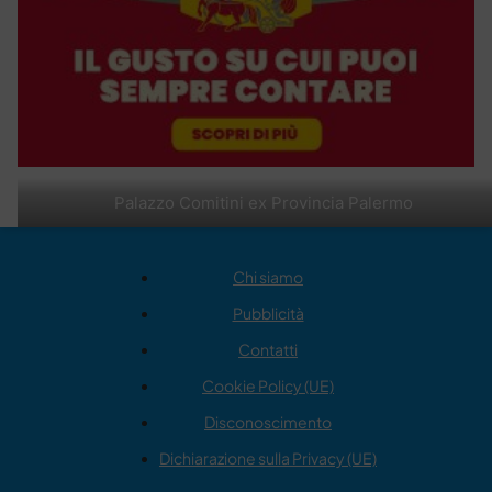
Palazzo Comitini ex Provincia Palermo
Chi siamo
Pubblicità
Contatti
Cookie Policy (UE)
Disconoscimento
Dichiarazione sulla Privacy (UE)