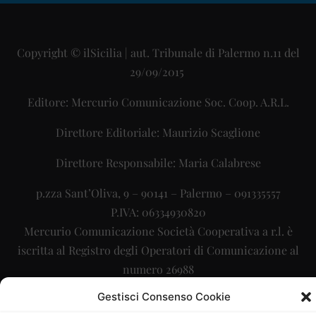
Copyright © ilSicilia | aut. Tribunale di Palermo n.11 del
29/09/2015
Editore: Mercurio Comunicazione Soc. Coop. A.R.L.
Direttore Editoriale: Maurizio Scaglione
Direttore Responsabile: Maria Calabrese
p.zza Sant’Oliva, 9 – 90141 – Palermo – 091335557
P.IVA: 06334930820
Mercurio Comunicazione Società Cooperativa a r.l. è
iscritta al Registro degli Operatori di Comunicazione al
numero 26988
Gestisci Consenso Cookie
Sito gestito da
La Digitale srl
–
info@ladigitale.it