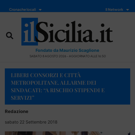
Cronache locali
Il Network
Fondato da Maurizio Scaglione
SABATO 8 AGOSTO 2026 - AGGIORNATO ALLE 16:50
LIBERI CONSORZI E CITTÀ
METROPOLITANE. ALLARME DEI
SINDACATI: “A RISCHIO STIPENDI E
SERVIZI”
Redazione
sabato 22 Settembre 2018