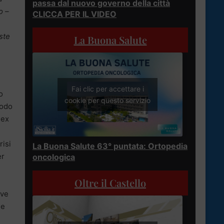
passa dal nuovo governo della città
o –
CLICCA PER IL VIDEO
ste
La Buona Salute
Fai clic per accettare i
o
cookie per questo servizio
sodo
 ex
risi
La Buona Salute 63° puntata: Ortopedia
er
oncologica
Oltre il Castello
ove
se