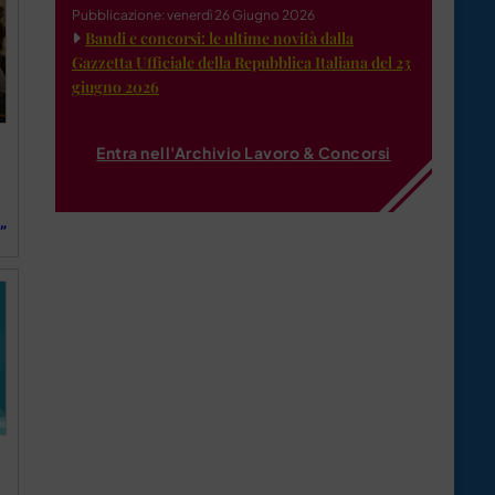
Pubblicazione: venerdì 26 Giugno 2026
Bandi e concorsi: le ultime novità dalla
Gazzetta Ufficiale della Repubblica Italiana del 23
giugno 2026
Entra nell'Archivio Lavoro & Concorsi
a
”