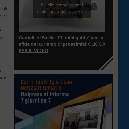
Fai clic per accettare i
cali
cookie per questo servizio
e e
e
la
Castelli di Sicilia: 19 ‘mini guide’ per la
sfida del turismo di prossimità CLICCA
PER IL VIDEO
a
fuori