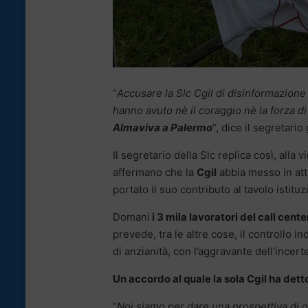
“
Accusare la Slc Cgil di disinformazione è
hanno avuto nè il coraggio nè la forza di
Almaviva a Palermo
“, dice il segretari
Il segretario della Slc replica così, alla
affermano che la
Cgil
abbia messo in att
portato il suo contributo al tavolo istituz
Domani
i 3 mila lavoratori del call cent
prevede, tra le altre cose, il controllo in
di anzianità, con l’aggravante dell’ince
Un accordo al quale la sola Cgil ha dett
“
Noi siamo per dare una prospettiva di 