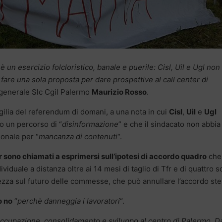
 un esercizio folcloristico, banale e puerile: Cisl, Uil e Ugl non
 fare una sola proposta per dare prospettive al call center di
o generale Slc Cgil Palermo
Maurizio Rosso
.
 vigilia del referendum di domani, a una nota in cui
Cisl
,
Uil
e
Ugl
o un percorso di “
disinformazione
” e che il sindacato non abbia
ionale per “
mancanza di contenuti
“.
er sono chiamati a esprimersi sull’ipotesi di accordo quadro
che
dividuale a distanza oltre ai 14 mesi di taglio di Tfr e di quattro sc
rtezza sul futuro delle commesse, che può annullare l’accordo st
o no
“
perchè danneggia i lavoratori
“.
occupazione, consolidamento e sviluppo al centro di Palermo. D