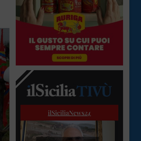
ilSiciliaNews
24