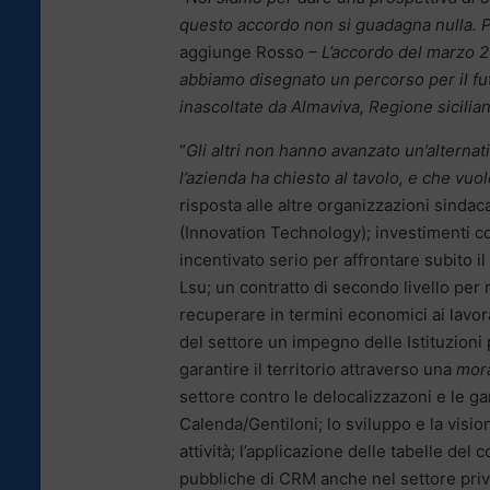
questo accordo non si guadagna nulla. Pe
aggiunge Rosso
– L’accordo del marzo 20
abbiamo disegnato un percorso per il f
inascoltate da Almaviva, Regione siciliana
“
Gli altri non hanno avanzato un’alternat
l’azienda ha chiesto al tavolo, e che vuo
risposta alle altre organizzazioni sindac
(Innovation Technology); investimenti co
incentivato serio per affrontare subito 
Lsu; un contratto di secondo livello per 
recuperare in termini economici ai lavorat
del settore un impegno delle Istituzioni
garantire il territorio attraverso una
mora
settore contro le delocalizzazoni e le ga
Calenda/Gentiloni; lo sviluppo e la visio
attività; l’applicazione delle tabelle de
pubbliche di CRM anche nel settore priv