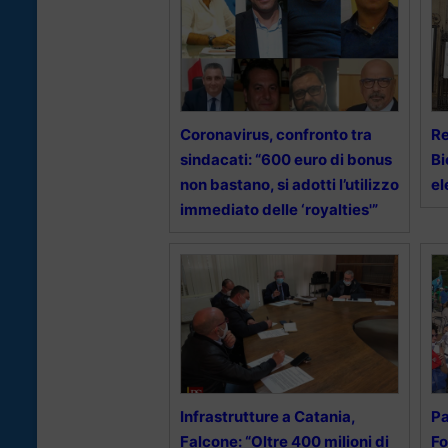
Coronavirus, confronto tra
Re
sindacati: “600 euro di bonus
Bi
non bastano, si adotti l’utilizzo
el
immediato delle ‘royalties'”
Infrastrutture a Catania,
Pa
Falcone: “Oltre 400 milioni di
Fo