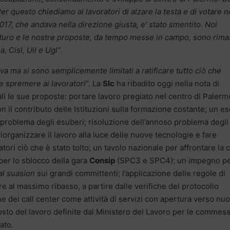
r questo chiediamo ai lavoratori di alzare la testa e di votare n
17, che andava nella direzione giusta, e’ stato smentito. Noi
uturo e le nostre proposte, da tempo messe in campo, sono rima
, Cisl, Uil e Ugl”
.
iva ma si sono semplicemente limitati a ratificare tutto ciò che
le spremere ai lavoratori
“. La
Slc
ha ribadito oggi nella nota di
ali le sue proposte: portare lavoro pregiato nel centro di Palerm
n il contributo delle Istituzioni sulla formazione costante; un e
il problema degli esuberi; risoluzione dell’annoso problema degli
riorganizzare il lavoro alla luce delle nuove tecnologie e fare
ori ciò che è stato tolto; un tavolo nazionale per affrontare la c
 per lo sblocco della gara
Consip
(SPC3 e SPC4); un impegno p
l suasion
sui grandi committenti; l’applicazione delle regole di
re al massimo ribasso, a partire dalle verifiche del protocollo
ne dei call center come attività di servizi con apertura verso nu
l costo del lavoro definite dal Ministero del Lavoro per le commes
ato.