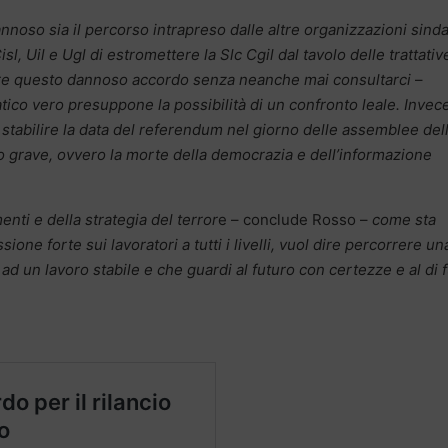
nnoso sia il percorso intrapreso dalle altre organizzazioni sinda
isl, Uil e Ugl di estromettere la Slc Cgil dal tavolo delle trattativ
care questo dannoso accordo senza neanche mai consultarci
–
co vero presuppone la possibilità di un confronto leale. Invec
 stabilire la data del referendum nel giorno delle assemblee del
o grave, ovvero la morte della democrazia e dell’informazione
enti e della strategia del terror
e – conclude Rosso –
come sta
one forte sui lavoratori a tutti i livelli, vuol dire percorrere un
 ad un lavoro stabile e che guardi al futuro con certezze e al di 