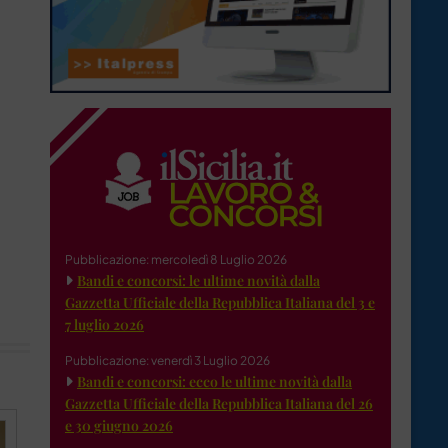
Pubblicazione: mercoledì 8 Luglio 2026
Bandi e concorsi: le ultime novità dalla
Gazzetta Ufficiale della Repubblica Italiana del 3 e
7 luglio 2026
Pubblicazione: venerdì 3 Luglio 2026
Bandi e concorsi: ecco le ultime novità dalla
Gazzetta Ufficiale della Repubblica Italiana del 26
e 30 giugno 2026