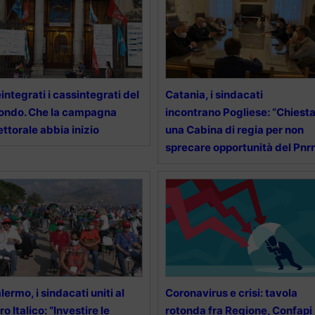
integrati i cassintegrati del
Catania, i sindacati
ondo. Che la campagna
incontrano Pogliese: “Chiest
ettorale abbia inizio
una Cabina di regia per non
sprecare opportunità del Pnrr
lermo, i sindacati uniti al
Coronavirus e crisi: tavola
ro Italico: “Investire le
rotonda fra Regione, Confapi