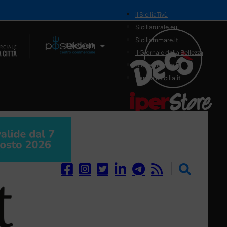
il SiciliaTivù
Siciliarurale.eu
Siciliammare.it
Il Network
Il Giornale della Bellezza
Siciliamedica.it
Sanitainsicilia.it