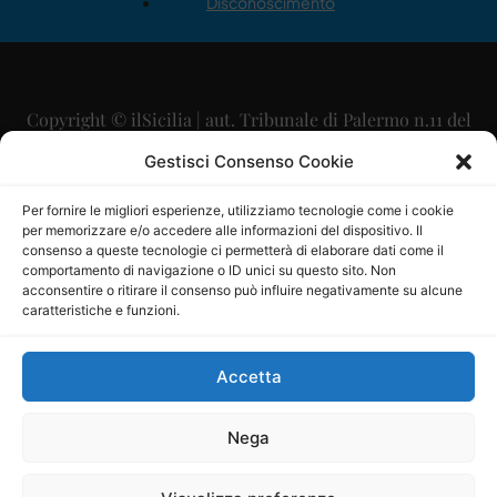
Disconoscimento
Copyright © ilSicilia | aut. Tribunale di Palermo n.11 del
29/09/2015
Gestisci Consenso Cookie
Editore: Mercurio Comunicazione Soc. Coop. A.R.L.
Per fornire le migliori esperienze, utilizziamo tecnologie come i cookie
per memorizzare e/o accedere alle informazioni del dispositivo. Il
Direttore Editoriale: Maurizio Scaglione
consenso a queste tecnologie ci permetterà di elaborare dati come il
comportamento di navigazione o ID unici su questo sito. Non
Direttore Responsabile: Maria Calabrese
acconsentire o ritirare il consenso può influire negativamente su alcune
caratteristiche e funzioni.
p.zza Sant’Oliva, 9 – 90141 – Palermo – 091335557
P.IVA: 06334930820
Accetta
Mercurio Comunicazione Società Cooperativa a r.l. è
iscritta al Registro degli Operatori di Comunicazione al
Nega
numero 26988