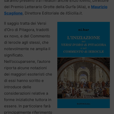
saranno presenti tra i relatori anche Enzo Iovino, Direttore
del Premio Letterario Grotte della Gurfa (Alia), e
Maurizio
Scaglione
, Direttore Editoriale de
IlSicilia.it
.
Il saggio tratta dei Versi
d’Oro di Pitagora, tradotti
ex novo, e del Commento
di Ierocle agli stessi, che
notevolmente ne amplia il
significato.
Nell’occuparsene, l’autore
riporta alcune notazioni
dei maggiori esoteristi che
di essi hanno scritto e
introduce delle
considerazioni relative a
forme iniziatiche tuttora in
essere. In particolare farà
principalmente riferimento