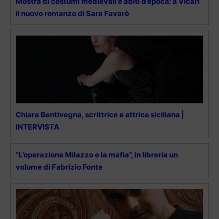
Mostra di costumi medievali e abiti d’epoca: a Vicari
il nuovo romanzo di Sara Favarò
Chiara Bentivegna, scrittrice e attrice siciliana |
INTERVISTA
“L’operazione Milazzo e la mafia”, in libreria un
volume di Fabrizio Fonte