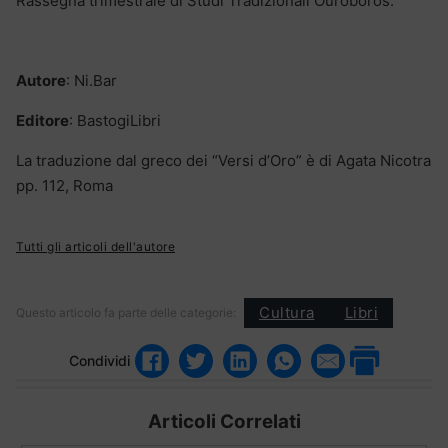
Rassegna trimestrale di Studi Tradizionali Ouroboros.
Autore
: Ni.Bar
Editore
: BastogiLibri
La traduzione dal greco dei “Versi d’Oro” è di Agata Nicotra
pp. 112, Roma
Tutti gli articoli dell'autore
Cultura
Libri
Questo articolo fa parte delle categorie:
Condividi
Articoli Correlati