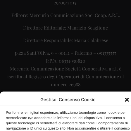
29/09/2015
Editore: Mercurio Comunicazione Soc. Coop. A.R.L.
Direttore Editoriale: Maurizio Scaglione
Direttore Responsabile: Maria Calabrese
p.zza Sant’Oliva, 9 – 90141 – Palermo – 091335557
P.IVA: 06334930820
Mercurio Comunicazione Società Cooperativa a r.l. è
iscritta al Registro degli Operatori di Comunicazione al
numero 26988
Sito gestito da
La Digitale srl
–
info@ladigitale.it
Gestisci Consenso Cookie
Per fornire le migliori esperienze, utilizziamo tecnologie come i cookie per
memorizzare e/o accedere alle informazioni del dispositivo. Il consenso a
queste tecnologie ci permetterà di elaborare dati come il comportamento di
navigazione o ID unici su questo sito. Non acconsentire o ritirare il consenso