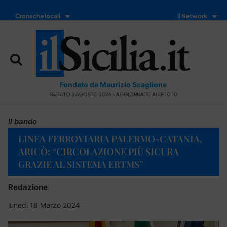
Cronache locali
Il Network
Fondato da Maurizio Scaglione
SABATO 8 AGOSTO 2026 - AGGIORNATO ALLE 10:10
Il bando
LINEA FERROVIARIA PALERMO-CATANIA,
ARICÒ: “CIRCOLAZIONE PIÙ SICURA
GRAZIE AL SISTEMA ERTMS”
Redazione
lunedì 18 Marzo 2024