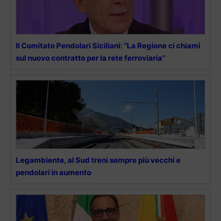
Il Comitato Pendolari Siciliani: “La Regione ci chiami
sul nuovo contratto per la rete ferroviaria”
Legambiente, al Sud treni sempre più vecchi e
pendolari in aumento