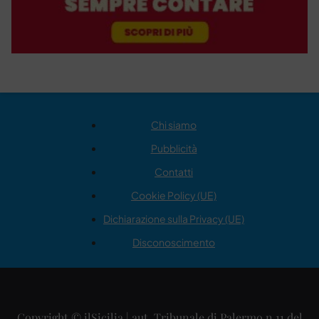
Chi siamo
Pubblicità
Contatti
Cookie Policy (UE)
Dichiarazione sulla Privacy (UE)
Disconoscimento
Copyright © ilSicilia | aut. Tribunale di Palermo n.11 del