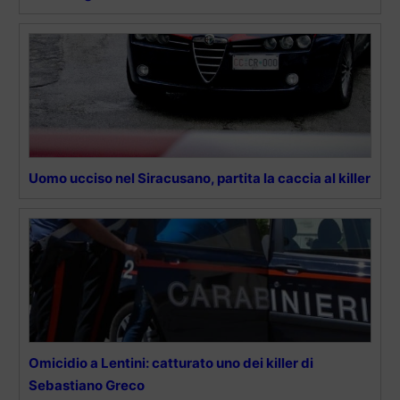
Uomo ucciso nel Siracusano, partita la caccia al killer
Omicidio a Lentini: catturato uno dei killer di
Sebastiano Greco