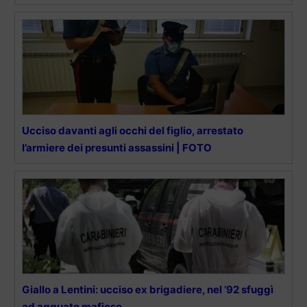
Ucciso davanti agli occhi del figlio, arrestato
l’armiere dei presunti assassini | FOTO
Giallo a Lentini: ucciso ex brigadiere, nel ’92 sfuggì
ad agguato mafioso