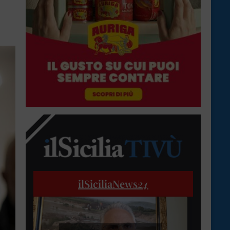
ilSiciliaNews
24