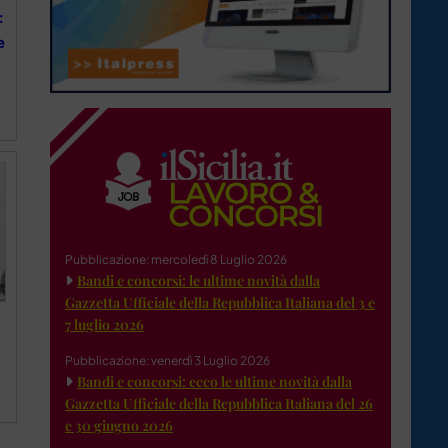
:
e
Pubblicazione: mercoledì 8 Luglio 2026
Bandi e concorsi: le ultime novità dalla
Gazzetta Ufficiale della Repubblica Italiana del 3 e
7 luglio 2026
Pubblicazione: venerdì 3 Luglio 2026
Bandi e concorsi: ecco le ultime novità dalla
Gazzetta Ufficiale della Repubblica Italiana del 26
e 30 giugno 2026