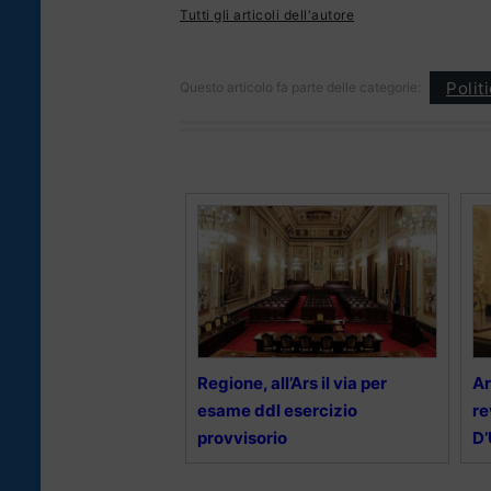
Tutti gli articoli dell'autore
Polit
Questo articolo fa parte delle categorie:
Regione, all’Ars il via per
Ar
esame ddl esercizio
re
provvisorio
D’