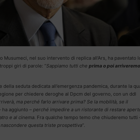
lo Musumeci, nel suo intervento di replica all’Ars, ha paventato l
roppi giri di parole: “
Sappiamo tutti che
prima o poi arriveremo
ne della seduta dedicata all’emergenza pandemica, durante la qu
a Regione per chiedere deroghe al Dpcm del governo, con un ddl
rriverà, ma perché farlo arrivare prima? Se la mobilità, se il
 ha aggiunto –
perché impedire a un ristorante di restare apert
atro e al cinema.
Fra qualche tempo temo che chiuderemo tutti 
nascondere questa triste prospettiva
“.