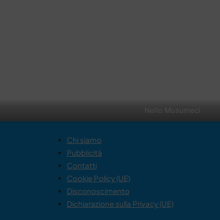
Nello Musumeci
Chi siamo
Pubblicità
Contatti
Cookie Policy (UE)
Disconoscimento
Dichiarazione sulla Privacy (UE)