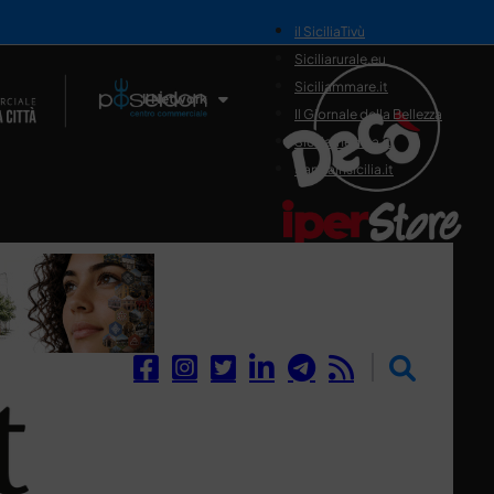
il SiciliaTivù
Siciliarurale.eu
Siciliammare.it
Il Network
Il Giornale della Bellezza
Siciliamedica.it
Sanitainsicilia.it