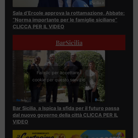
Sala d’Ercole approva la rottamazione, Abbate:
“Norma importante per le famiglie siciliane”
CLICCA PER IL VIDEO
BarSicilia
Fai clic per accettare i
cookie per questo servizio
Bar Sicilia, a Ispica la sfida per il futuro passa
dal nuovo governo della città CLICCA PER IL
VIDEO