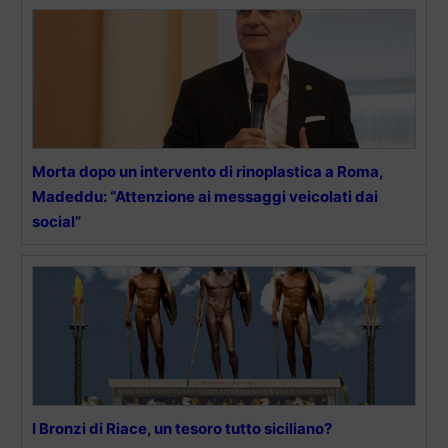
Morta dopo un intervento di rinoplastica a Roma,
Madeddu: “Attenzione ai messaggi veicolati dai
social”
I Bronzi di Riace, un tesoro tutto siciliano?