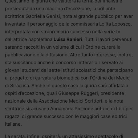
Quest’anno la giuria che valuterà la terna dei finalisti è
presieduta da una madrina d’eccezione, la brillante
scrittrice Gabriella Genisi, nota al grande pubblico per aver
inventato il personaggio della commissaria Lolita Lobosco,
interpretata con straordinario successo nella serie tv
dall’attrice napoletana
Luisa Ranieri
. Tutti i lavori pervenuti
saranno raccolti in un volume di cui l’Ordine curerà la
pubblicazione e la diffusione. Altrettanto interesse, inoltre,
sta suscitando anche il concorso letterario riservato ai
giovani studenti dei sette istituti scolastici che partecipano
al progetto di curvatura biomedica con l’Ordine dei Medici
di Siracusa. Anche in questo caso la giuria sarà affidata a
ospiti d’eccezione, quali Giuseppe Ruggeri, presidente
nazionale della Associazione Medici Scrittori, e la nota
scrittrice siracusana Annamaria Piccione autrice di libri per
ragazzi di grande successo con le maggiori case editrici
italiane.
La serata, infine, ospiterà, un attesissimo spettacolo di