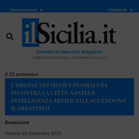
Cronache locali
Il Network
Fondato da Maurizio Scaglione
LUNEDÌ 10 AGOSTO 2026 - AGGIORNATO ALLE 12:11
Il 25 settembre
L’ORDINE DEI MEDICI DI SIRACUSA
INCONTRA LA CITTÀ: SANITÀ E
INTELLIGENZA ARTIFICIALE ACCENDONO
IL DIBATTITO
Redazione
martedì 23 Settembre 2025