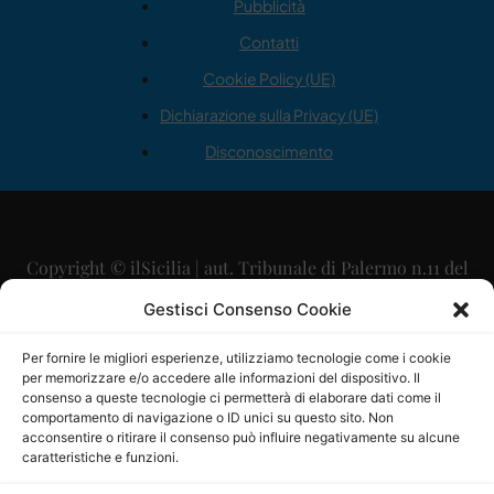
Pubblicità
Contatti
Cookie Policy (UE)
Dichiarazione sulla Privacy (UE)
Disconoscimento
Copyright © ilSicilia | aut. Tribunale di Palermo n.11 del
29/09/2015
Gestisci Consenso Cookie
Editore: Mercurio Comunicazione Soc. Coop. A.R.L.
Per fornire le migliori esperienze, utilizziamo tecnologie come i cookie
per memorizzare e/o accedere alle informazioni del dispositivo. Il
Direttore Editoriale: Maurizio Scaglione
consenso a queste tecnologie ci permetterà di elaborare dati come il
comportamento di navigazione o ID unici su questo sito. Non
Direttore Responsabile: Maria Calabrese
acconsentire o ritirare il consenso può influire negativamente su alcune
caratteristiche e funzioni.
p.zza Sant’Oliva, 9 – 90141 – Palermo – 091335557