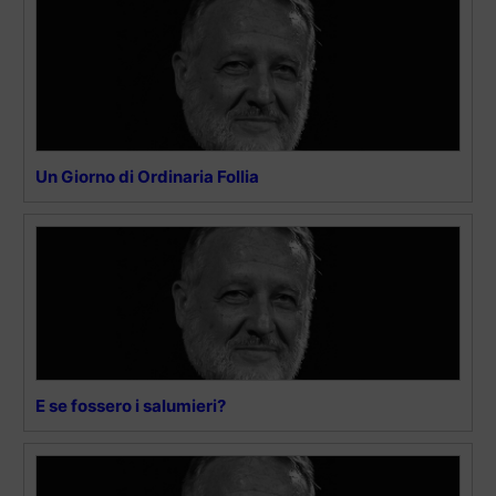
Un Giorno di Ordinaria Follia
E se fossero i salumieri?