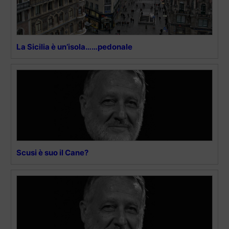
La Sicilia è un’isola……pedonale
Scusi è suo il Cane?