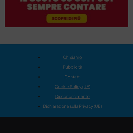
Chi siamo
Pubblicità
Contatti
Cookie Policy (UE)
Disconoscimento
Dichiarazione sulla Privacy (UE)