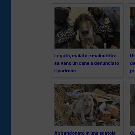
Legato, malato e malnutrito:
Un
salvano un cane a denunciato
de
il padrone
pr
Abbandonato in una scatola
Cu