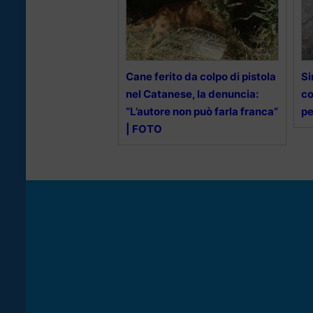
Cane ferito da colpo di pistola
Si
nel Catanese, la denuncia:
co
“L’autore non può farla franca”
pe
| FOTO