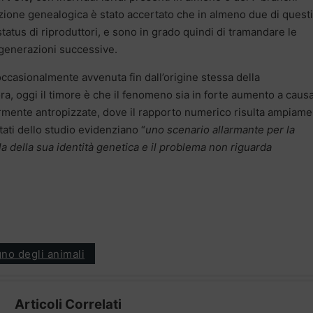
ruzione genealogica è stato accertato che in almeno due di questi
status di riproduttori, e sono in grado quindi di tramandare le
e generazioni successive.
occasionalmente avvenuta fin dall’origine stessa della
a, oggi il timore è che il fenomeno sia in forte aumento a caus
rmente antropizzate, dove il rapporto numerico risulta ampiam
tati dello studio evidenziano “
uno scenario allarmante per la
la della sua identità genetica e il problema non riguarda
gno degli animali
Articoli Correlati