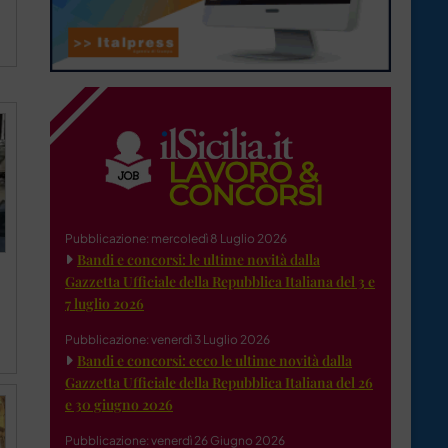
Pubblicazione: mercoledì 8 Luglio 2026
Bandi e concorsi: le ultime novità dalla
Gazzetta Ufficiale della Repubblica Italiana del 3 e
7 luglio 2026
Pubblicazione: venerdì 3 Luglio 2026
Bandi e concorsi: ecco le ultime novità dalla
Gazzetta Ufficiale della Repubblica Italiana del 26
e 30 giugno 2026
Pubblicazione: venerdì 26 Giugno 2026