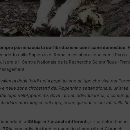
 sempre più minacciata dall’ibridazione con il cane domestico
. 
condotto dalla Sapienza di Roma in collaborazione con il Parco
 Ispra e il Centre Nationale de la Recherche Scientifique (Franc
e Management.
evalenza degli ibridi nella popolazione di lupo che vive nel Parc
e nelle zone circostanti dell’Appennino settentrionale, un’area
 del lupo nell’Appennino, dove i primi individui ibridi, o comunq
tandard morfologico del lupo, erano già stati osservati dalla fi
rispondenti a
39 lupi in 7 branchi differenti,
i ricercatori hanno
el
70%,
con individui ibridi presenti in almeno 6 dei 7 branchi