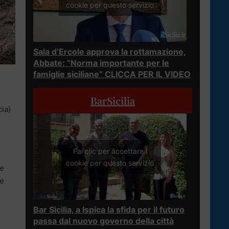
cookie per questo servizio
Sala d’Ercole approva la rottamazione,
Abbate: “Norma importante per le
famiglie siciliane” CLICCA PER IL VIDEO
È
BarSicilia
ia)
o
Fai clic per accettare i
cookie per questo servizio
ue
ne
Bar Sicilia, a Ispica la sfida per il futuro
passa dal nuovo governo della città