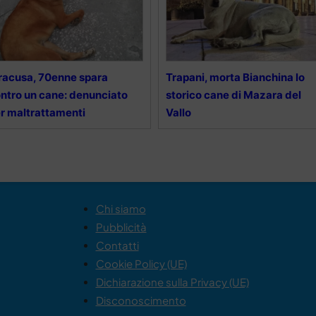
racusa, 70enne spara
Trapani, morta Bianchina lo
ntro un cane: denunciato
storico cane di Mazara del
r maltrattamenti
Vallo
Chi siamo
Pubblicità
Contatti
Cookie Policy (UE)
Dichiarazione sulla Privacy (UE)
Disconoscimento