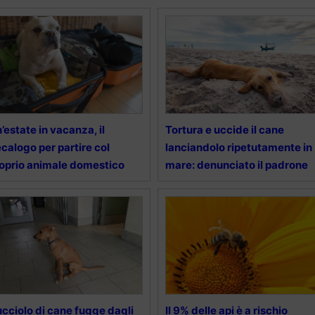
’estate in vacanza, il
Tortura e uccide il cane
calogo per partire col
lanciandolo ripetutamente in
oprio animale domestico
mare: denunciato il padrone
cciolo di cane fugge dagli
Il 9% delle api è a rischio