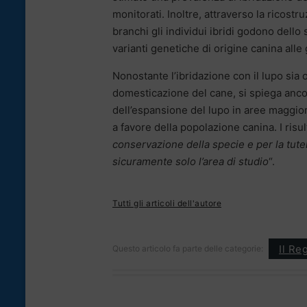
monitorati. Inoltre, attraverso la ricost
branchi gli individui ibridi godono dello 
varianti genetiche di origine canina all
Nonostante l’ibridazione con il lupo sia 
domesticazione del cane, si spiega ancor
dell’espansione del lupo in aree maggio
a favore della popolazione canina. I risul
conservazione della specie e per la tute
sicuramente solo l’area di studio
“.
Tutti gli articoli dell'autore
Il Re
Questo articolo fa parte delle categorie: