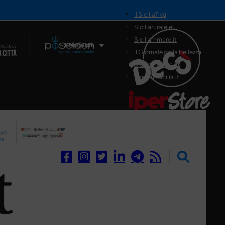
il SiciliaTivù
Siciliarurale.eu
Siciliammare.it
Il Network
Il Giornale della Bellezza
Siciliamedica.it
Sanitainsicilia.it