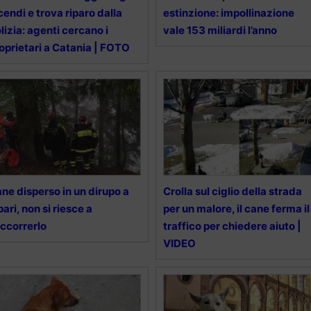
cendi e trova riparo dalla
estinzione: impollinazione
lizia: agenti cercano i
vale 153 miliardi l’anno
oprietari a Catania | FOTO
ne disperso in un dirupo a
Crolla sul ciglio della strada
pari, non si riesce a
per un malore, il cane ferma il
ccorrerlo
traffico per chiedere aiuto |
VIDEO