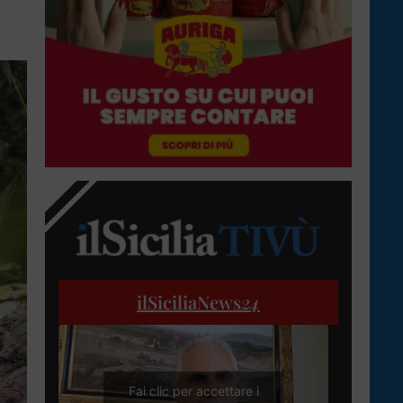
ilSiciliaNews
24
Fai clic per accettare i