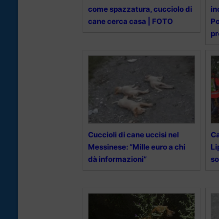
come spazzatura, cucciolo di
in
cane cerca casa | FOTO
Po
pr
Cuccioli di cane uccisi nel
Ca
Messinese: “Mille euro a chi
Li
dà informazioni”
so