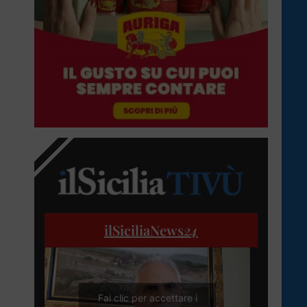
ilSiciliaNews
24
Fai clic per accettare i