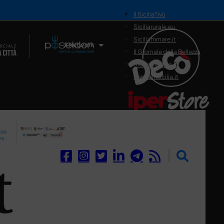
il SiciliaTivù
Siciliarurale.eu
Siciliammare.it
Il Network
Il Giornale della Bellezza
Siciliamedica.it
Sanitainsicilia.it