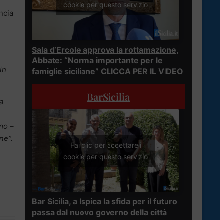
cookie per questo servizio
incia
Sala d’Ercole approva la rottamazione,
Abbate: “Norma importante per le
in
famiglie siciliane” CLICCA PER IL VIDEO
BarSicilia
na
mo –
ne”.
Fai clic per accettare i
cookie per questo servizio
Bar Sicilia, a Ispica la sfida per il futuro
passa dal nuovo governo della città