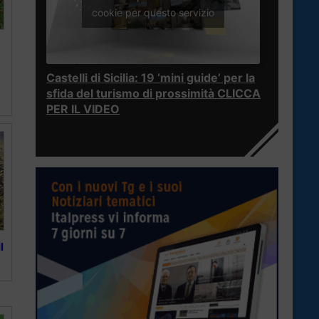
cookie per questo servizio
Castelli di Sicilia: 19 ‘mini guide’ per la
sfida del turismo di prossimità CLICCA
PER IL VIDEO
l