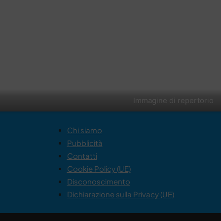
Immagine di repertorio
Chi siamo
Pubblicità
Contatti
Cookie Policy (UE)
Disconoscimento
Dichiarazione sulla Privacy (UE)