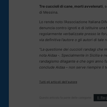
Tre cuccioli di cane, morti avvelenati
, 
di Messina.
Lo rende noto l’Associazione Italiana D
denuncia contro ignoti e di istituire una
regolarmente verbalizzate presso le forz
via definitiva l’autore o gli autori di tale r
“La questione dei cuccioli randagi che mu
nota Aidaa -. Specialmente in Sicilia e ne
randagismo dilagante e che ogni anno fa
conclude Aidaa – non serve riempire il t
Tutti gli articoli dell'autore
Il Re
Questo articolo fa parte delle categorie: