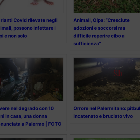
rianti Covid rilevate negli
Animali, Oipa: “Cresciute
imali, possono infettare i
adozioni e soccorsi ma
pi e non solo
difficile reperire cibo a
sufficienza”
vere nel degrado con 10
Orrore nel Palermitano: pitbul
ni in casa, una donna
incatenato e bruciato vivo
nunciata a Palermo | FOTO