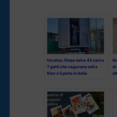
Ucraina, l’Enpa salva 43 cani e
No
7 gatti che vagavano soli a
di
Kiev e li porta in Italia
al