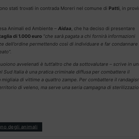
sono stati trovati in contrada Moreri nel comune di
Patti
, in prov
ifesa Animali ed Ambiente –
Aidaa
, che ha deciso di presentare
taglia di 1.000 euro
“che sarà pagata a chi fornirà informazioni
e dell’ordine permettendo così di individuare e far condannare 
eato”.
oiono avvelenati è tutt’altro che da sottovalutare – scrive in u
l Sud Italia è una pratica criminale diffusa per combattere il
 migliaia di vittime a quattro zampe. Per combattere il randagis
erritorio di veleno, ma serve una seria campagna di sterilizzazio
gno degli animali