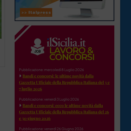
Pubblicazione: mercoledì 8 Luglio 2026
Bandi e concorsi: le ultime novità dalla
Gazzetta Ufficiale della Repubblica Italiana del 3 e
7 luglio 2026
Pubblicazione: venerdì 3 Luglio 2026
Bandi e concorsi: ecco le ultime novità dalla
Gazzetta Ufficiale della Repubblica Italiana del 26
e 30 giugno 2026
Pubblicazione: venerdì 26 Giugno 2026