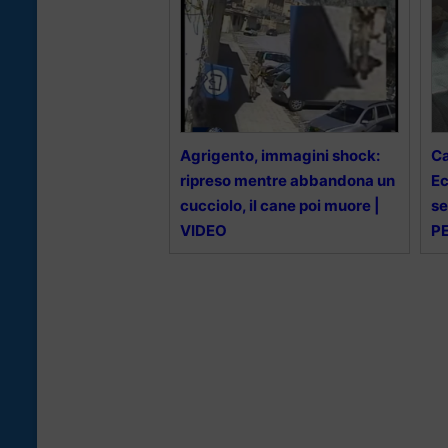
Agrigento, immagini shock:
Ca
ripreso mentre abbandona un
Ec
cucciolo, il cane poi muore |
se
VIDEO
PE