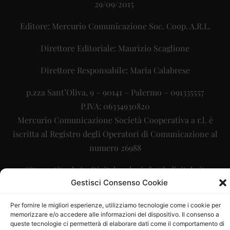
29/09/2015
Editore: Mercurio Comunicazione Soc. Coop. A.R.L.
Direttore Editoriale: Maurizio Scaglione
Direttore Responsabile: Maria Calabrese
p.zza Sant’Oliva, 9 – 90141 – Palermo – 091335557
P.IVA: 06334930820
Mercurio Comunicazione Società Cooperativa a r.l. è
iscritta al Registro degli Operatori di Comunicazione al
numero 26988
Sito gestito da
La Digitale srl
–
info@ladigitale.it
Gestisci Consenso Cookie
Per fornire le migliori esperienze, utilizziamo tecnologie come i cookie per
memorizzare e/o accedere alle informazioni del dispositivo. Il consenso a
queste tecnologie ci permetterà di elaborare dati come il comportamento di